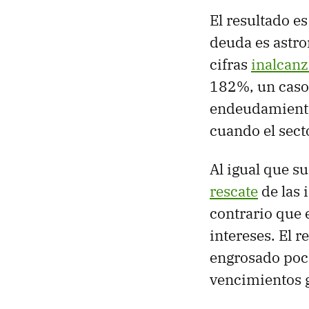
El resultado es
deuda es astr
cifras
inalcanz
182%, un caso 
endeudamiento
cuando el secto
Al igual que s
rescate
de las 
contrario que e
intereses. El 
engrosado poc
vencimientos g