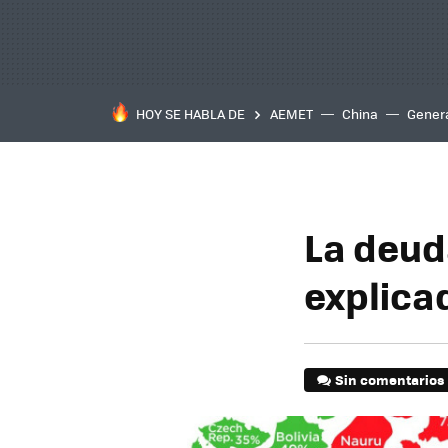
HOY SE HABLA DE
AEMET
China
Gener
La deud
explica
Sin comentarios