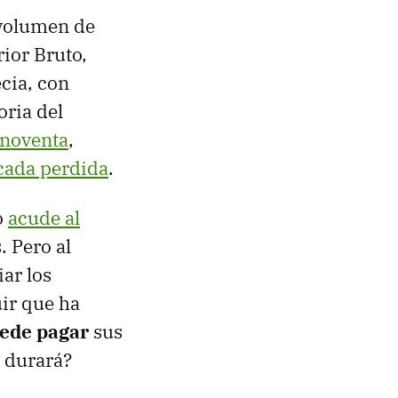
volumen de
ior Bruto,
cia, con
oria del
 noventa
,
cada perdida
.
o
acude al
. Pero al
iar los
uir que ha
ede pagar
sus
o durará?