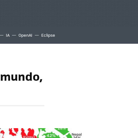
IA
OpenAI
Eclipse
l mundo,