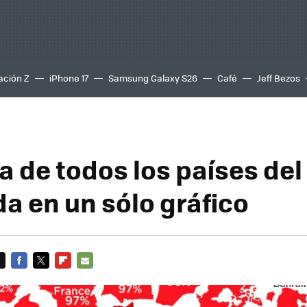
ación Z
iPhone 17
Samsung Galaxy S26
Café
Jeff Bezos
a de todos los países de
da en un sólo gráfico
FACEBOOK
TWITTER
FLIPBOARD
E-
MAIL