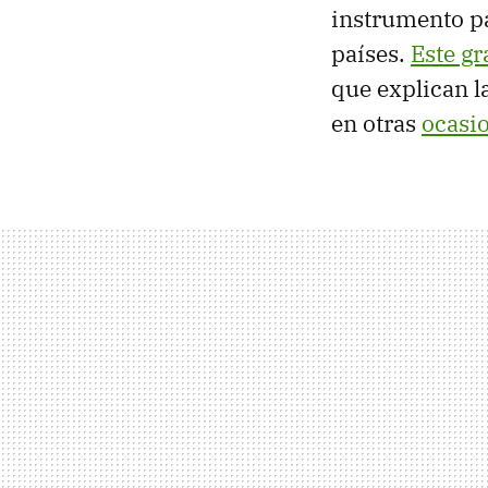
instrumento pa
países.
Este g
que explican l
en otras
ocasi