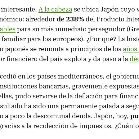
 interesante.
A la cabeza
se ubica Japón cuyo 
onómico: alrededor
de 238%
del Producto Inter
ables
para su más inmediato perseguidor (Gre
familiar para los europeos). ¿Por qué? La hist
 japonés se remonta a principios de los
años
r financiero del país explota y da paso a la
dé
ucedió en los países mediterráneos, el gobiern
instituciones bancarias, gravemente expuestas
llas, pudo servirse de la deflación para financ
resultado ha sido una permanente patada a seg
o a poco la descomunal deuda. Japón, hoy,
pu
racias a la recolección de impuestos. ¿Cuánt