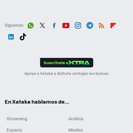
Síguenos
Wh
Twit
Fac
You
Inst
Tele
RSS
Flip
ats
ter
ebo
tub
agr
gra
boa
Link
Tikt
App
ok
e
am
m
rd
edI
ok
Suscríbete a
n
Apoya a Xataka y disfruta ventajas exclusivas
En Xataka hablamos de...
Streaming
Análisis
Espacio
Móviles