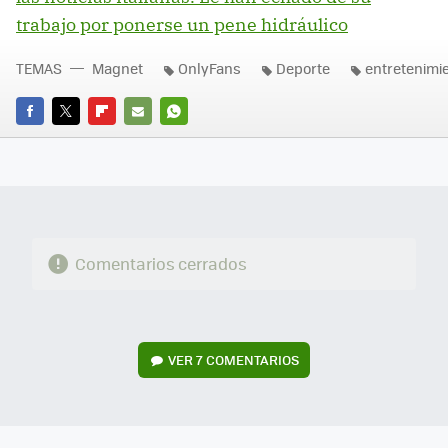
trabajo por ponerse un pene hidráulico
TEMAS
Magnet
OnlyFans
Deporte
entretenimi
FACEBOOK
TWITTER
FLIPBOARD
E-
WHATSAPP
MAIL
Comentarios cerrados
VER
7 COMENTARIOS