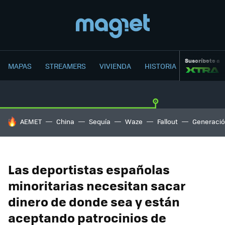
Suscríbete a
MAPAS
STREAMERS
VIVIENDA
HISTORIA
HOY SE HABLA DE
AEMET
China
Sequía
Waze
Fallout
Generació
Las deportistas españolas
minoritarias necesitan sacar
dinero de donde sea y están
aceptando patrocinios de