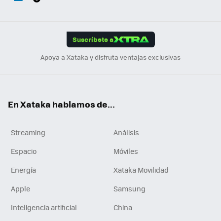
ats
ter
ebo
tub
agr
gra
boa
Link
Tikt
App
ok
e
am
m
rd
edI
ok
Suscríbete a
n
Apoya a Xataka y disfruta ventajas exclusivas
En Xataka hablamos de...
Streaming
Análisis
Espacio
Móviles
Energía
Xataka Movilidad
Apple
Samsung
Inteligencia artificial
China