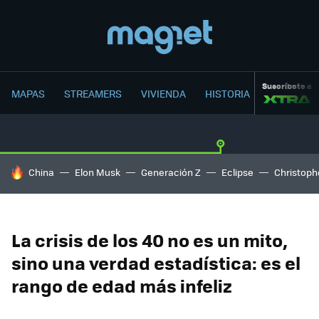
Suscríbete a
MAPAS
STREAMERS
VIVIENDA
HISTORIA
HOY SE HABLA DE
China
Elon Musk
Generación Z
Eclipse
Christoph
La crisis de los 40 no es un mito,
sino una verdad estadística: es el
rango de edad más infeliz