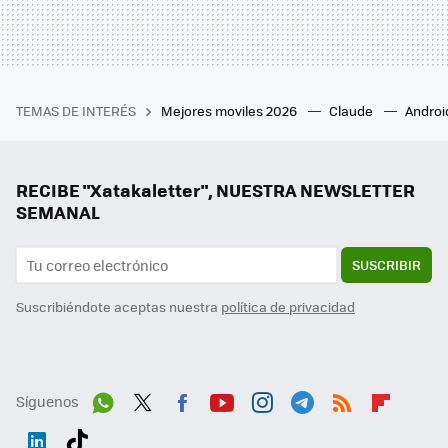
TEMAS DE INTERÉS
Mejores moviles 2026
Claude
Androi
RECIBE "Xatakaletter", NUESTRA NEWSLETTER
SEMANAL
SUSCRIBIR
Suscribiéndote aceptas nuestra
política de privacidad
Síguenos
Wh
Twit
Fac
You
Inst
Tele
RSS
Flip