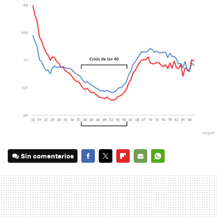
Sin comentarios
FACEBOOK
TWITTER
FLIPBOARD
E-
WHATSAPP
MAIL