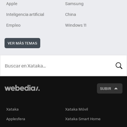
Apple
Samsung
Inteligencia artificial
China
Empleo
Windows 11
VER MÁS TEMAS
BUSCA
SUBIR
Xataka
Xataka Móvil
Applesfera
Xataka Smart Home