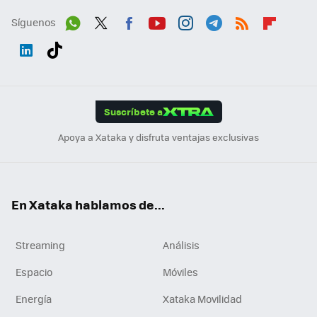
Síguenos
Wh
Twit
Fac
You
Inst
Tele
RSS
Flip
ats
ter
ebo
tub
agr
gra
boa
Link
Tikt
App
ok
e
am
m
rd
edI
ok
Suscríbete a
n
Apoya a Xataka y disfruta ventajas exclusivas
En Xataka hablamos de...
Streaming
Análisis
Espacio
Móviles
Energía
Xataka Movilidad