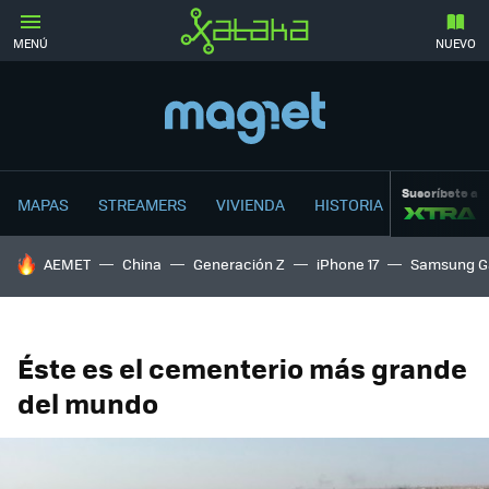
MENÚ
NUEVO
Suscríbete a
MAPAS
STREAMERS
VIVIENDA
HISTORIA
HOY SE HABLA DE
AEMET
China
Generación Z
iPhone 17
Samsung G
Éste es el cementerio más grande
del mundo