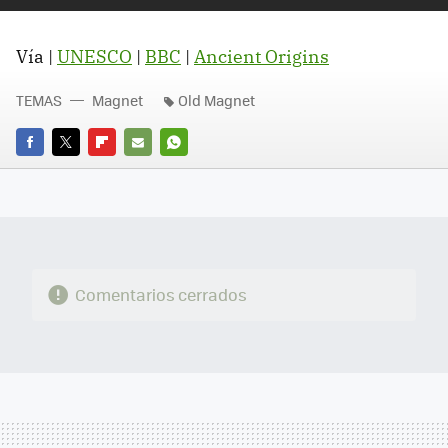
Vía |
UNESCO
|
BBC
|
Ancient Origins
TEMAS
Magnet
Old Magnet
FACEBOOK
TWITTER
FLIPBOARD
E-
WHATSAPP
MAIL
Comentarios cerrados