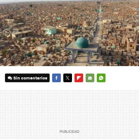
Sin comentarios
FACEBOOK
TWITTER
FLIPBOARD
E-
WHATSAPP
MAIL