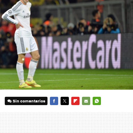
Sin comentarios
FACEBOOK
TWITTER
FLIPBOARD
E-
WHATSAPP
MAIL