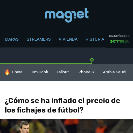
Suscríbete a
MAPAS
STREAMERS
VIVIENDA
HISTORIA
HOY SE HABLA DE
China
Tim Cook
Fallout
iPhone 17
Arabia Saudí
¿Cómo se ha inflado el precio de
los fichajes de fútbol?