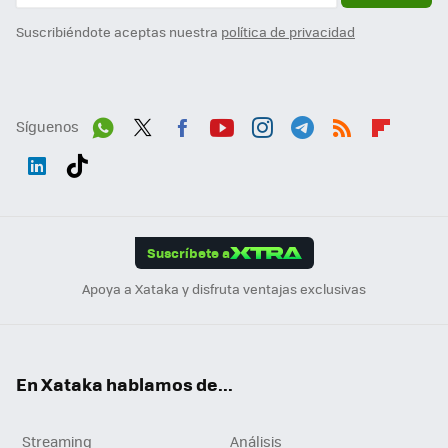
Suscribiéndote aceptas nuestra
política de privacidad
Síguenos
Wh
Twit
Fac
You
Inst
Tele
RSS
Flip
ats
ter
ebo
tub
agr
gra
boa
Link
Tikt
App
ok
e
am
m
rd
edI
ok
Suscríbete a
n
Apoya a Xataka y disfruta ventajas exclusivas
En Xataka hablamos de...
Streaming
Análisis