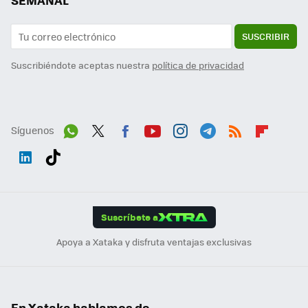
SEMANAL
SUSCRIBIR
Suscribiéndote aceptas nuestra
política de privacidad
Síguenos
Wh
Twit
Fac
You
Inst
Tele
RSS
Flip
ats
ter
ebo
tub
agr
gra
boa
Link
Tikt
App
ok
e
am
m
rd
edI
ok
Suscríbete a
n
Apoya a Xataka y disfruta ventajas exclusivas
En Xataka hablamos de...