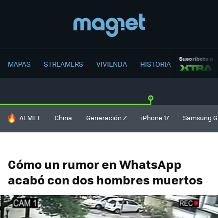
Suscríbete a
MAPAS
STREAMERS
VIVIENDA
HISTORIA
HOY SE HABLA DE
AEMET
China
Generación Z
iPhone 17
Samsung G
Cómo un rumor en WhatsApp
acabó con dos hombres muertos