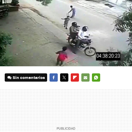
Sin comentarios
FACEBOOK
TWITTER
FLIPBOARD
E-
WHATSAPP
MAIL