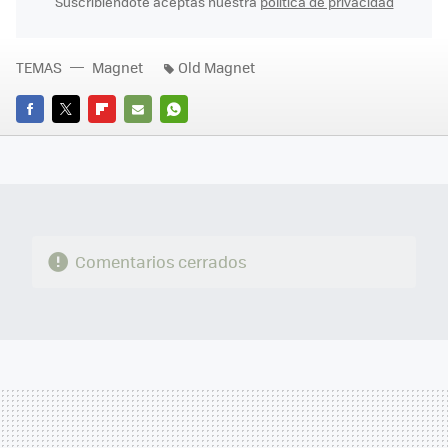
Suscribiéndote aceptas nuestra
política de privacidad
TEMAS
Magnet
Old Magnet
FACEBOOK
TWITTER
FLIPBOARD
E-
WHATSAPP
MAIL
Comentarios cerrados