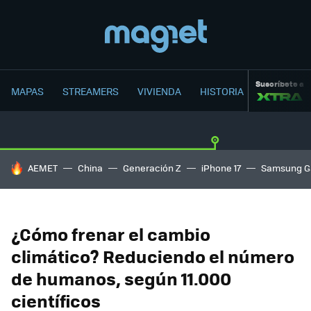
Suscríbete a
MAPAS
STREAMERS
VIVIENDA
HISTORIA
HOY SE HABLA DE
AEMET
China
Generación Z
iPhone 17
Samsung G
¿Cómo frenar el cambio
climático? Reduciendo el número
de humanos, según 11.000
científicos