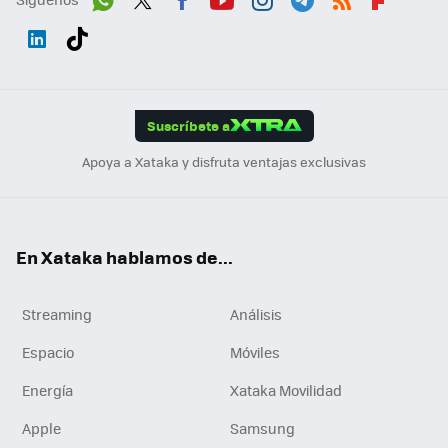
Wh
Twit
Fac
You
Inst
Tele
RSS
Flip
ats
ter
ebo
tub
agr
gra
boa
Link
Tikt
App
ok
e
am
m
rd
edI
ok
Suscríbete a
n
Apoya a Xataka y disfruta ventajas exclusivas
En Xataka hablamos de...
Streaming
Análisis
Espacio
Móviles
Energía
Xataka Movilidad
Apple
Samsung