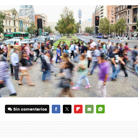
Sin comentarios
FACEBOOK
TWITTER
FLIPBOARD
E-
WHATSAPP
MAIL