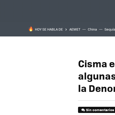
HOY SE HABLA DE
AEMET
China
Sequí
Cisma en
algunas
la Deno
Sin comentarios