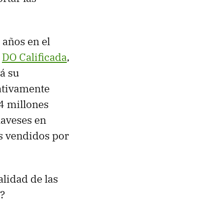
 años en el
a
DO Calificada
,
á su
lativamente
4 millones
laveses en
s vendidos por
talidad de las
s?