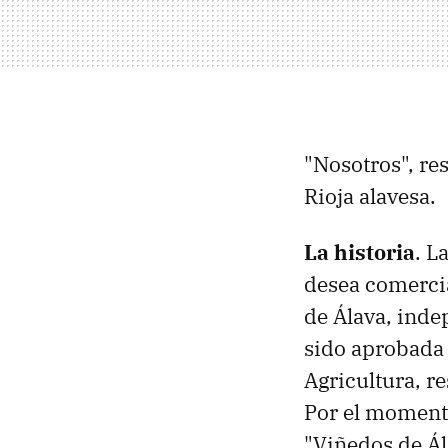
"Nosotros", re
Rioja alavesa.
La historia
. L
desea comercia
de Álava, inde
sido aprobada 
Agricultura, r
Por el momento
"Viñedos de Ála