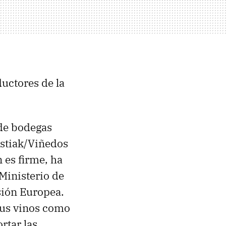
uctores de la
 de bodegas
astiak/Viñedos
 es firme, ha
 Ministerio de
sión Europea.
sus vinos como
rtar las