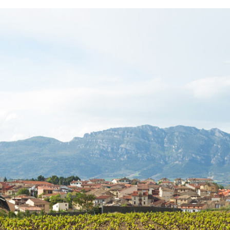
FACEBOOK
TWITTER
FLIPBOARD
E-
MAIL