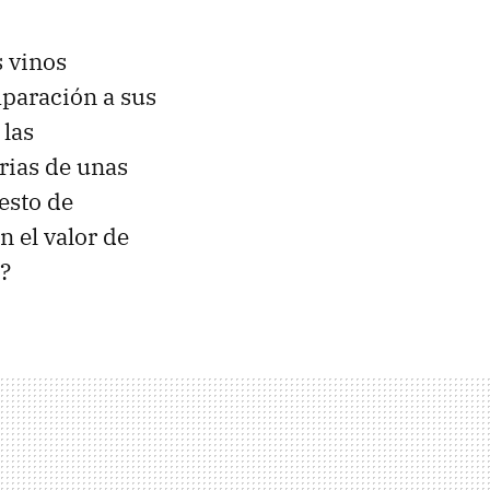
s vinos
mparación a sus
 las
rias de unas
esto de
 el valor de
s?