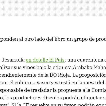
sponden al otro lado del Ebro un grupo de prod
a desarrolla
en detalle El País
: una cuarentena
lizar sus vinos bajo la etiqueta Arabako Mah
pendientemente de la DO Rioja. La proposición
por el gobierno vasco y ya está en la mesa del
esponsable de trasladar la propuesta a la Comi
, los productores díscolos podrán etiquetar 
va". Si la CE resuelve en su favor, podrán expo