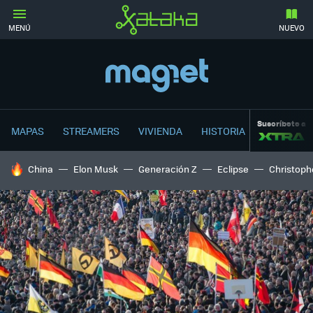
MENÚ
NUEVO
Suscríbete a
MAPAS
STREAMERS
VIVIENDA
HISTORIA
HOY SE HABLA DE
China
Elon Musk
Generación Z
Eclipse
Christoph