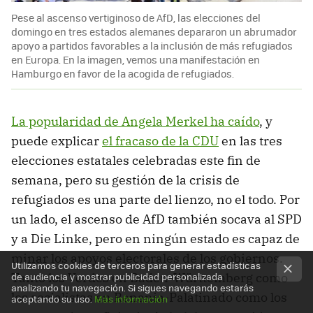
Pese al ascenso vertiginoso de AfD, las elecciones del
domingo en tres estados alemanes depararon un abrumador
apoyo a partidos favorables a la inclusión de más refugiados
en Europa. En la imagen, vemos una manifestación en
Hamburgo en favor de la acogida de refugiados.
La popularidad de Angela Merkel ha caído
, y
puede explicar
el fracaso de la CDU
en las tres
elecciones estatales celebradas este fin de
semana, pero su gestión de la crisis de
refugiados es una parte del lienzo, no el todo. Por
un lado, el ascenso de AfD también socava al SPD
y a Die Linke, pero en ningún estado es capaz de
minar los apoyos electorales de los gobiernos.
Utilizamos cookies de terceros para generar estadísticas
de audiencia y mostrar publicidad personalizada
Tanto los Verdes en Baden-Württemberg como
analizando tu navegación. Si sigues navegando estarás
los socialistas en Renania-Palatinado como los
aceptando su uso.
Más información