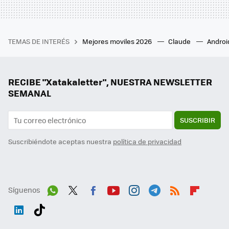
TEMAS DE INTERÉS
Mejores moviles 2026
Claude
Androi
RECIBE "Xatakaletter", NUESTRA NEWSLETTER
SEMANAL
SUSCRIBIR
Suscribiéndote aceptas nuestra
política de privacidad
Síguenos
Wh
Twit
Fac
You
Inst
Tele
RSS
Flip
ats
ter
ebo
tub
agr
gra
boa
Link
Tikt