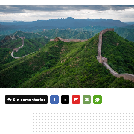
Sin comentarios
FACEBOOK
TWITTER
FLIPBOARD
E-
WHATSAPP
MAIL