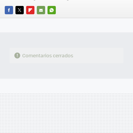
FACEBOOK
TWITTER
FLIPBOARD
E-
WHATSAPP
MAIL
Comentarios cerrados