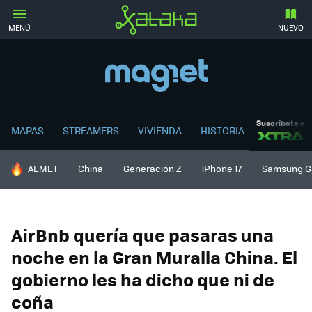
MENÚ
NUEVO
Suscríbete a
MAPAS
STREAMERS
VIVIENDA
HISTORIA
HOY SE HABLA DE
AEMET
China
Generación Z
iPhone 17
Samsung G
AirBnb quería que pasaras una
noche en la Gran Muralla China. El
gobierno les ha dicho que ni de
coña