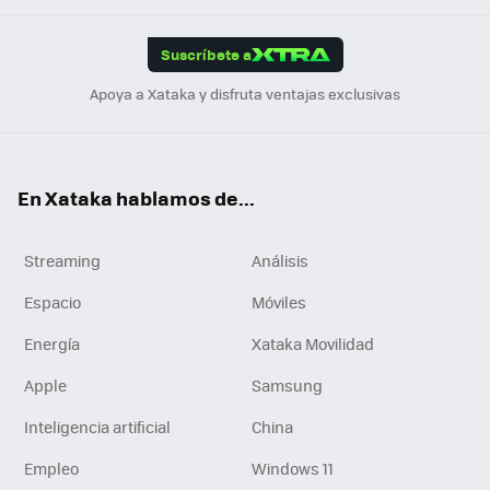
App
ok
e
am
m
rd
edI
ok
Suscríbete a
n
Apoya a Xataka y disfruta ventajas exclusivas
En Xataka hablamos de...
Streaming
Análisis
Espacio
Móviles
Energía
Xataka Movilidad
Apple
Samsung
Inteligencia artificial
China
Empleo
Windows 11