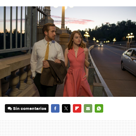
Sin comentarios
FACEBOOK
TWITTER
FLIPBOARD
E-
WHATSAPP
MAIL