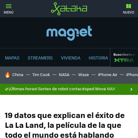
MENÚ
NUEVO
Suscríbete a
MAPAS
STREAMERS
VIVIENDA
HISTORIA
HOY SE HABLA DE
China
Tim Cook
NASA
Waze
iPhone Air
iPhone
🌿¡Últimas horas! Sorteo de robot cortacésped Mova ViAX
19 datos que explican el éxito de
La La Land, la película de la que
todo el mundo está hablando