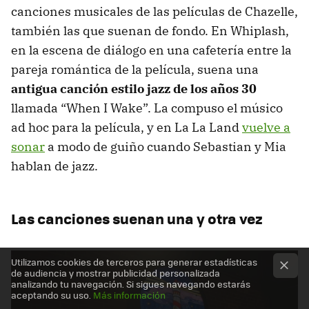
canciones musicales de las películas de Chazelle,
también las que suenan de fondo. En Whiplash,
en la escena de diálogo en una cafetería entre la
pareja romántica de la película, suena una
antigua canción estilo jazz de los años 30
llamada “When I Wake”. La compuso el músico
ad hoc para la película, y en La La Land
vuelve a
sonar
a modo de guiño cuando Sebastian y Mia
hablan de jazz.
Las canciones suenan una y otra vez
Utilizamos cookies de terceros para generar estadísticas
de audiencia y mostrar publicidad personalizada
analizando tu navegación. Si sigues navegando estarás
aceptando su uso.
Más información