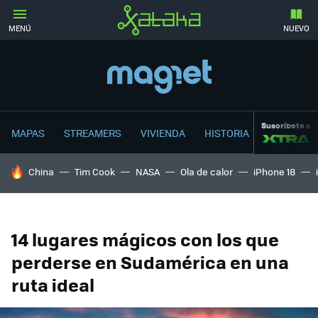
MENÚ
NUEVO
Suscríbete a
MAPAS
STREAMERS
VIVIENDA
HISTORIA
HOY SE HABLA DE
China
Tim Cook
NASA
Ola de calor
iPhone 18
14 lugares mágicos con los que
perderse en Sudamérica en una
ruta ideal