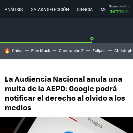
Suscríbete a
ANÁLISIS
XATAKA SELECCIÓN
CIENCIA
MOVILIDAD
HOY SE HABLA DE
China
Elon Musk
Generación Z
Eclipse
Christoph
La Audiencia Nacional anula una
multa de la AEPD: Google podrá
notificar el derecho al olvido a los
medios