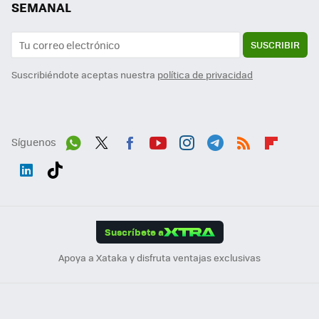
SEMANAL
SUSCRIBIR
Suscribiéndote aceptas nuestra
política de privacidad
Síguenos
Wh
Twit
Fac
You
Inst
Tele
RSS
Flip
ats
ter
ebo
tub
agr
gra
boa
Link
Tikt
App
ok
e
am
m
rd
edI
ok
Suscríbete a
n
Apoya a Xataka y disfruta ventajas exclusivas