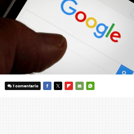
1 comentario
FACEBOOK
TWITTER
FLIPBOARD
E-
WHATSAPP
MAIL