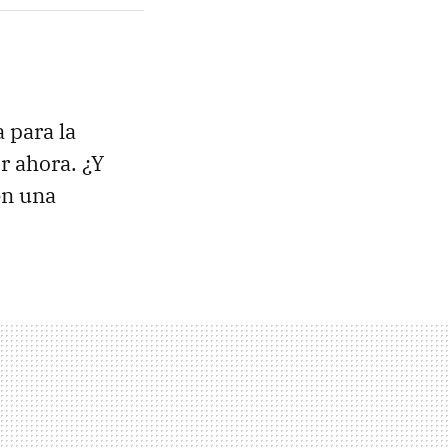
 para la
r ahora. ¿Y
en una