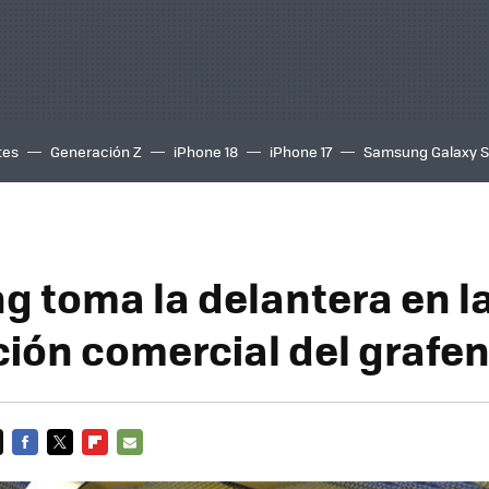
tes
Generación Z
iPhone 18
iPhone 17
Samsung Galaxy 
 toma la delantera en l
ción comercial del grafe
FACEBOOK
TWITTER
FLIPBOARD
E-