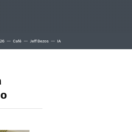
S26
Café
Jeff Bezos
IA
a
no