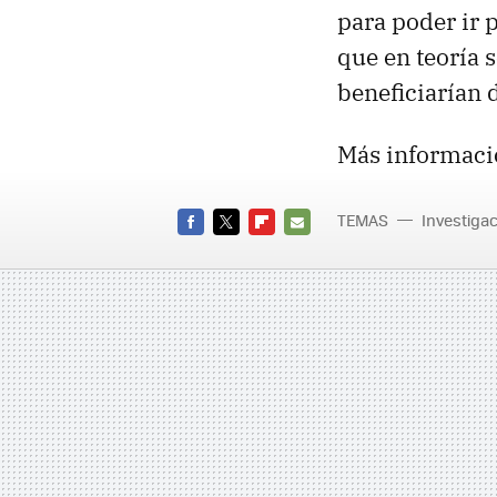
para poder ir 
que en teoría 
beneficiarían d
Más informaci
TEMAS
Investiga
FACEBOOK
TWITTER
FLIPBOARD
E-
MAIL