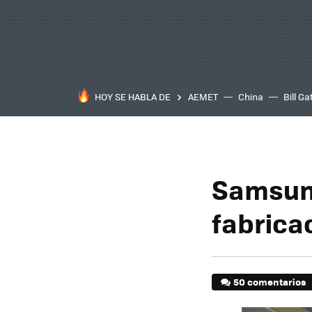
HOY SE HABLA DE
AEMET
China
Bill Ga
Samsung
fabrica
50 comentarios