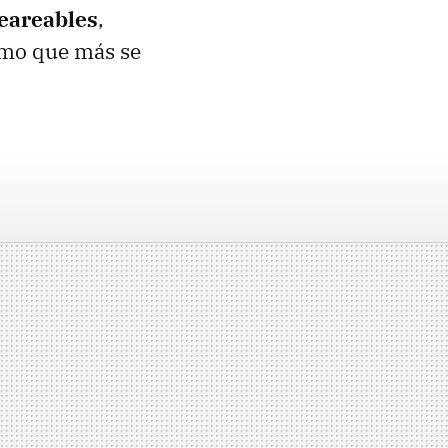
eareables
,
sumo que más se