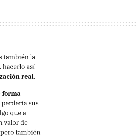
s también la
 hacerlo así
zación real
.
e forma
o perdería sus
lgo que a
n valor de
, pero también