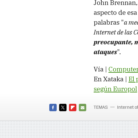
John Brennan, 
aspecto de esa
palabras "
a me
Internet de las 
preocupante, m
ataques
".
Vía |
Compute
En Xataka |
El 
según Europol
TEMAS
Internet o
FACEBOOK
TWITTER
FLIPBOARD
E-
MAIL