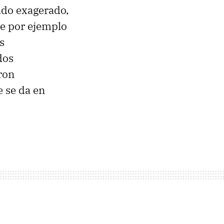
ado exagerado,
ue por ejemplo
s
dos
ron
 se da en