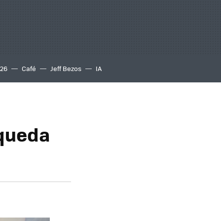
S26
Café
Jeff Bezos
IA
squeda