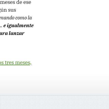
 meses de ese
gún sus
lamando como la
..
e igualmente
para lanzar
os tres meses,