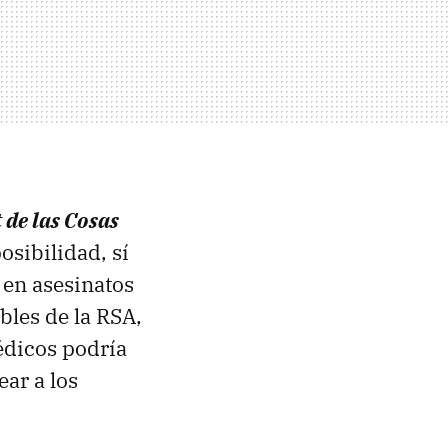
t de las Cosas
osibilidad, sí
 en asesinatos
les de la RSA,
édicos podría
ear a los