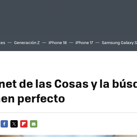
tes
Generación Z
iPhone 18
iPhone 17
Samsung Galaxy 
rnet de las Cosas y la bú
men perfecto
FACEBOOK
TWITTER
FLIPBOARD
E-