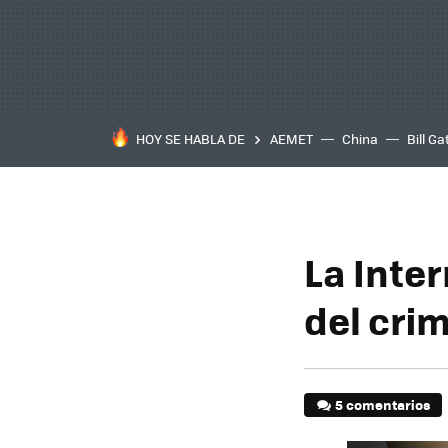
HOY SE HABLA DE
AEMET
China
Bill Ga
La Inte
del cri
5 comentarios