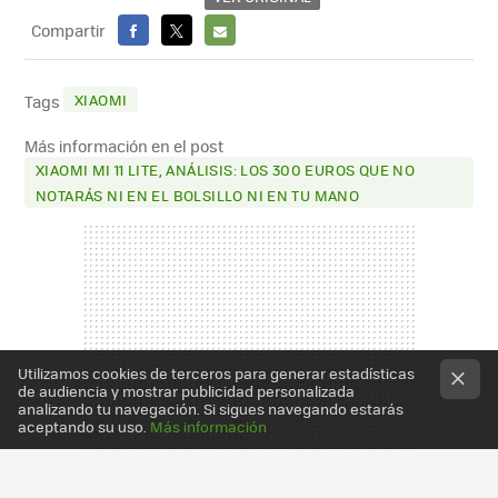
Compartir
FACEBOOK
X
E-
MAIL
XIAOMI
Tags
Más información en el post
XIAOMI MI 11 LITE, ANÁLISIS: LOS 300 EUROS QUE NO
NOTARÁS NI EN EL BOLSILLO NI EN TU MANO
Utilizamos cookies de terceros para generar estadísticas
de audiencia y mostrar publicidad personalizada
analizando tu navegación. Si sigues navegando estarás
aceptando su uso.
Más información