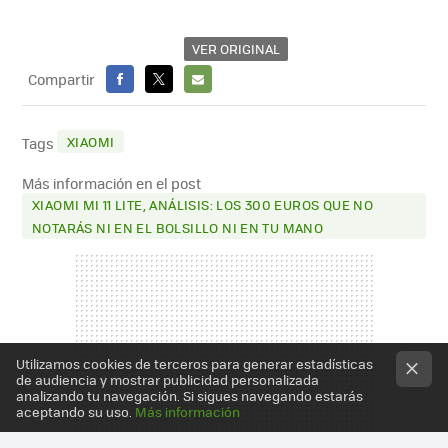
VER ORIGINAL
Compartir
FACEBOOK
X
E-
MAIL
XIAOMI
Tags
Más información en el post
XIAOMI MI 11 LITE, ANÁLISIS: LOS 300 EUROS QUE NO
NOTARÁS NI EN EL BOLSILLO NI EN TU MANO
Utilizamos cookies de terceros para generar estadísticas
de audiencia y mostrar publicidad personalizada
analizando tu navegación. Si sigues navegando estarás
aceptando su uso.
Más información