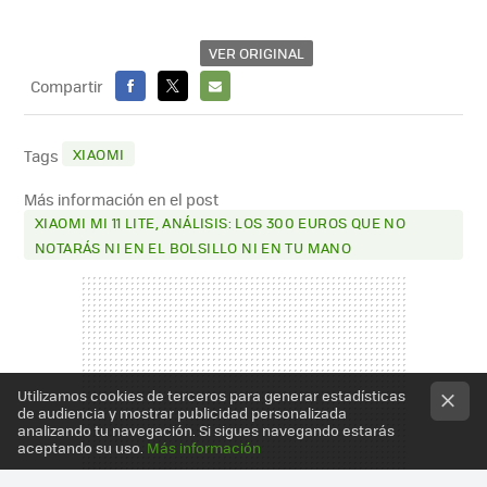
VER ORIGINAL
Compartir
FACEBOOK
X
E-
MAIL
XIAOMI
Tags
Más información en el post
XIAOMI MI 11 LITE, ANÁLISIS: LOS 300 EUROS QUE NO
NOTARÁS NI EN EL BOLSILLO NI EN TU MANO
Utilizamos cookies de terceros para generar estadísticas
de audiencia y mostrar publicidad personalizada
analizando tu navegación. Si sigues navegando estarás
aceptando su uso.
Más información