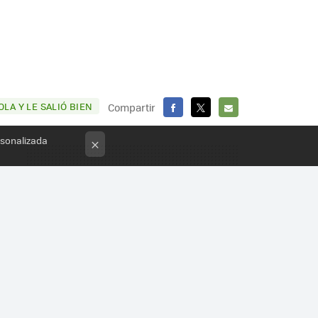
LA Y LE SALIÓ BIEN
Compartir
FACEBOOK
X
E-
rsonalizada
×
MAIL