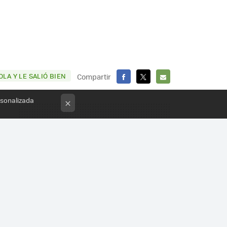
LA Y LE SALIÓ BIEN
Compartir
FACEBOOK
X
E-
rsonalizada
×
MAIL