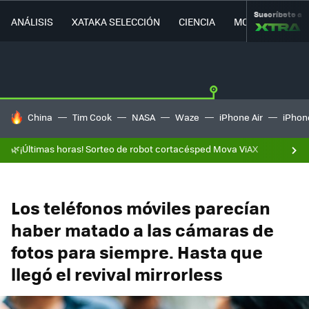
Suscríbete a
ANÁLISIS
XATAKA SELECCIÓN
CIENCIA
MOVILIDAD
HOY SE HABLA DE
China
Tim Cook
NASA
Waze
iPhone Air
iPhone
🌿¡Últimas horas! Sorteo de robot cortacésped Mova ViAX
Los teléfonos móviles parecían
haber matado a las cámaras de
fotos para siempre. Hasta que
llegó el revival mirrorless