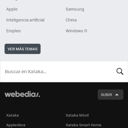
Apple
Samsung
Inteligencia artificial
China
Empleo
Windows 11
VER MÁS TEMAS
BUSCA
SUBIR
Xataka
Xataka Móvil
Applesfera
Xataka Smart Home