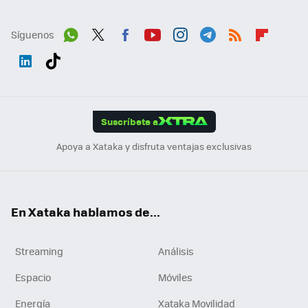
Síguenos
Wh
Twit
Fac
You
Inst
Tele
RSS
Flip
ats
ter
ebo
tub
agr
gra
boa
Link
Tikt
App
ok
e
am
m
rd
edI
ok
Suscríbete a
n
Apoya a Xataka y disfruta ventajas exclusivas
En Xataka hablamos de...
Streaming
Análisis
Espacio
Móviles
Energía
Xataka Movilidad