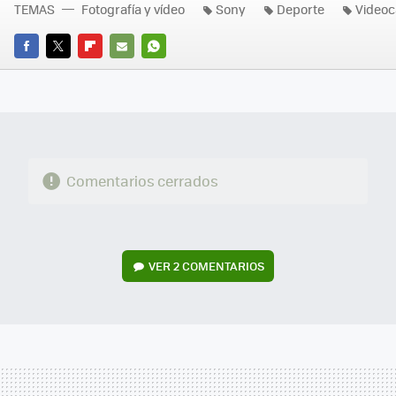
TEMAS
Fotografía y vídeo
Sony
Deporte
Video
FACEBOOK
TWITTER
FLIPBOARD
E-
WHATSAPP
MAIL
Comentarios cerrados
VER
2 COMENTARIOS