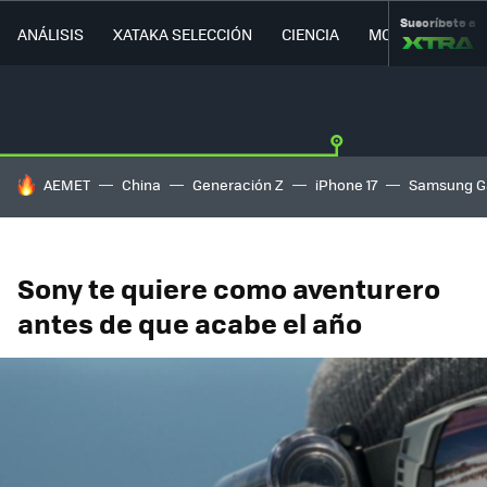
Suscríbete a
ANÁLISIS
XATAKA SELECCIÓN
CIENCIA
MOVILIDAD
HOY SE HABLA DE
AEMET
China
Generación Z
iPhone 17
Samsung G
Sony te quiere como aventurero
antes de que acabe el año