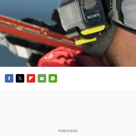
FACEBOOK
TWITTER
FLIPBOARD
E-
WHATSAPP
MAIL