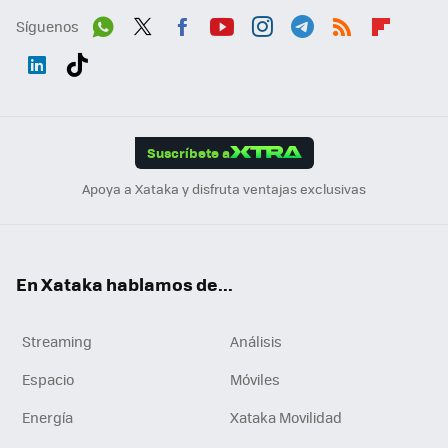
Síguenos
Wh
Twit
Fac
You
Inst
Tele
RSS
Flip
ats
ter
ebo
tub
agr
gra
boa
Link
Tikt
App
ok
e
am
m
rd
edI
ok
Suscríbete a
n
Apoya a Xataka y disfruta ventajas exclusivas
En Xataka hablamos de...
Streaming
Análisis
Espacio
Móviles
Energía
Xataka Movilidad