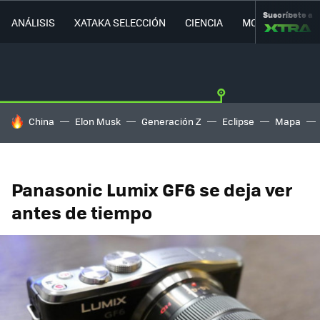
Suscríbete a
ANÁLISIS
XATAKA SELECCIÓN
CIENCIA
MOVILIDAD
HOY SE HABLA DE
China
Elon Musk
Generación Z
Eclipse
Mapa
Panasonic Lumix GF6 se deja ver
antes de tiempo