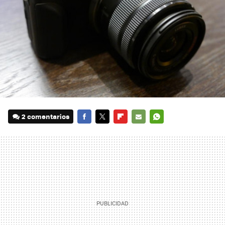
2 comentarios
FACEBOOK
TWITTER
FLIPBOARD
E-
WHATSAPP
MAIL