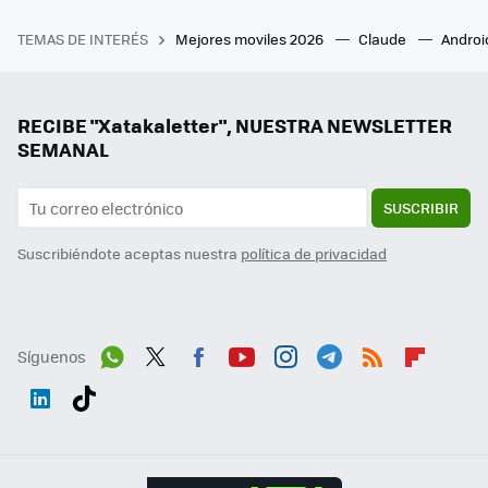
TEMAS DE INTERÉS
Mejores moviles 2026
Claude
Androi
RECIBE "Xatakaletter", NUESTRA NEWSLETTER
SEMANAL
SUSCRIBIR
Suscribiéndote aceptas nuestra
política de privacidad
Síguenos
Wh
Twit
Fac
You
Inst
Tele
RSS
Flip
ats
ter
ebo
tub
agr
gra
boa
Link
Tikt
App
ok
e
am
m
rd
edI
ok