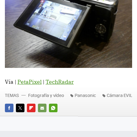
Vía |
PetaPixel
|
TechRadar
TEMAS
Fotografía y vídeo
Panasonic
Cámara EVIL
FACEBOOK
TWITTER
FLIPBOARD
E-
WHATSAPP
MAIL