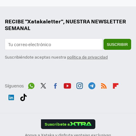
RECIBE "Xatakaletter", NUESTRA NEWSLETTER
SEMANAL
SUSCRIBIR
Suscribiéndote aceptas nuestra
política de privacidad
Síguenos
Wh
Twit
Fac
You
Inst
Tele
RSS
Flip
ats
ter
ebo
tub
agr
gra
boa
Link
Tikt
App
ok
e
am
m
rd
edI
ok
Suscríbete a
n
Apoya a Xataka y disfruta ventajas exclusivas