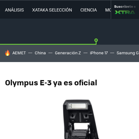
Suscríbete a
ANÁLISIS
XATAKA SELECCIÓN
CIENCIA
MOVILIDAD
HOY SE HABLA DE
AEMET
China
Generación Z
iPhone 17
Samsung G
Olympus E-3 ya es oficial