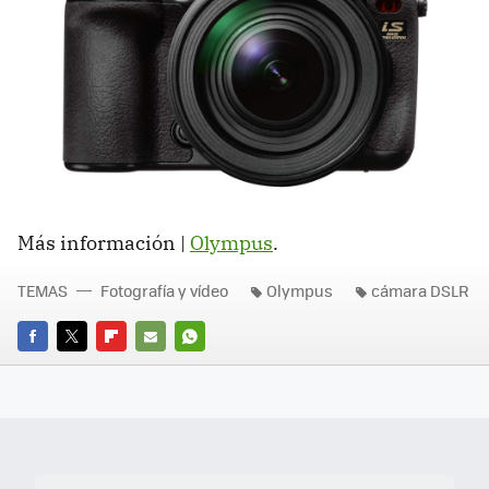
Más información |
Olympus
.
TEMAS
Fotografía y vídeo
Olympus
cámara DSLR
FACEBOOK
TWITTER
FLIPBOARD
E-
WHATSAPP
MAIL