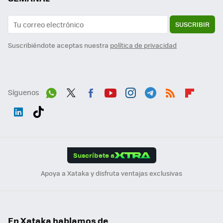
SUSCRIBIR
Suscribiéndote aceptas nuestra
política de privacidad
Síguenos
Wh
Twit
Fac
You
Inst
Tele
RSS
Flip
ats
ter
ebo
tub
agr
gra
boa
Link
Tikt
App
ok
e
am
m
rd
edI
ok
Suscríbete a
n
Apoya a Xataka y disfruta ventajas exclusivas
En Xataka hablamos de...