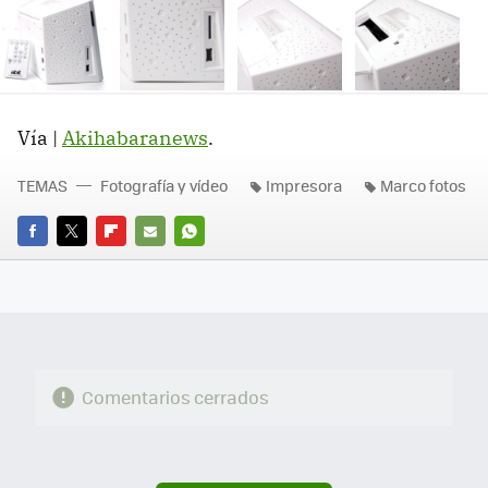
Vía |
Akihabaranews
.
TEMAS
Fotografía y vídeo
Impresora
Marco fotos
FACEBOOK
TWITTER
FLIPBOARD
E-
WHATSAPP
MAIL
Comentarios cerrados