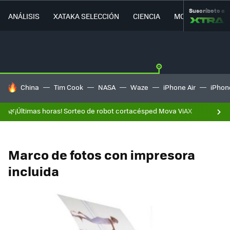
Suscríbete a
ANÁLISIS
XATAKA SELECCIÓN
CIENCIA
MOVILIDAD
HOY SE HABLA DE
China
Tim Cook
NASA
Waze
iPhone Air
iPhone
🌿¡Últimas horas! Sorteo de robot cortacésped Mova ViAX
Marco de fotos con impresora
incluida