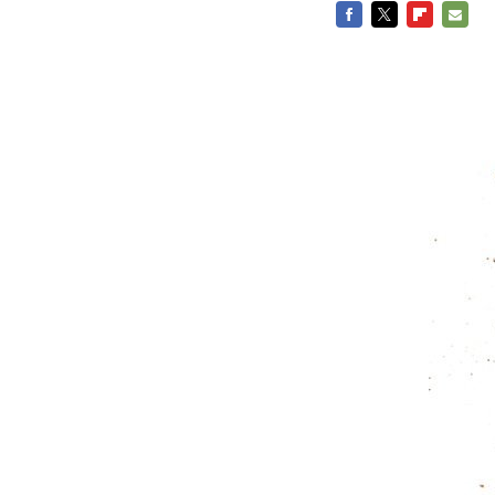
FACEBOOK
TWITTER
FLIPBOARD
E-
MAIL