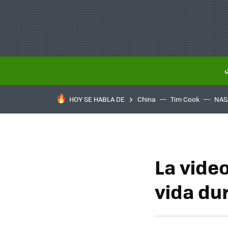
HOY SE HABLA DE
China
Tim Cook
NAS
La vide
vida du