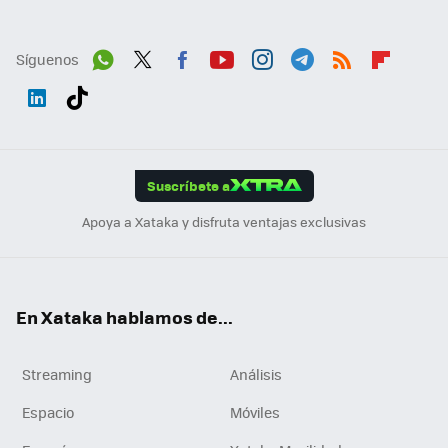
Síguenos
Wh
Twit
Fac
You
Inst
Tele
RSS
Flip
ats
ter
ebo
tub
agr
gra
boa
Link
Tikt
App
ok
e
am
m
rd
edI
ok
Suscríbete a
n
Apoya a Xataka y disfruta ventajas exclusivas
En Xataka hablamos de...
Streaming
Análisis
Espacio
Móviles