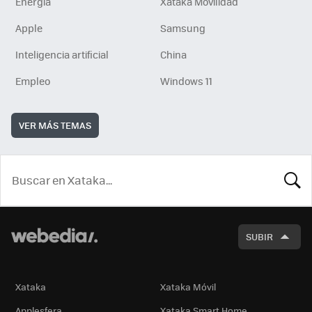
Energía
Xataka Movilidad
Apple
Samsung
Inteligencia artificial
China
Empleo
Windows 11
VER MÁS TEMAS
BUSCA
SUBIR
Xataka
Xataka Móvil
Applesfera
Xataka Smart Home