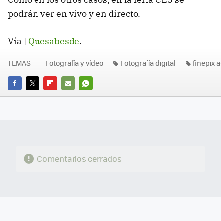
podrán ver en vivo y en directo.
Vía |
Quesabesde
.
TEMAS
Fotografía y vídeo
Fotografía digital
finepix 
FACEBOOK
TWITTER
FLIPBOARD
E-
WHATSAPP
MAIL
Comentarios cerrados