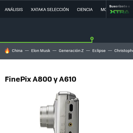
Suscríbete a
ANÁLISIS
XATAKA SELECCIÓN
CIENCIA
MOVILIDAD
HOY SE HABLA DE
China
Elon Musk
Generación Z
Eclipse
Christoph
FinePix A800 y A610