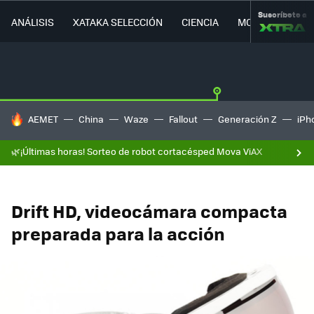
Suscríbete a
ANÁLISIS
XATAKA SELECCIÓN
CIENCIA
MOVILIDAD
HOY SE HABLA DE
AEMET
China
Waze
Fallout
Generación Z
iPh
🌿¡Últimas horas! Sorteo de robot cortacésped Mova ViAX
Drift HD, videocámara compacta
preparada para la acción