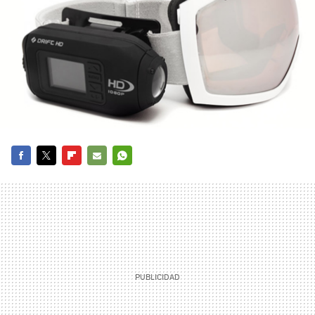
FACEBOOK
TWITTER
FLIPBOARD
E-
WHATSAPP
MAIL