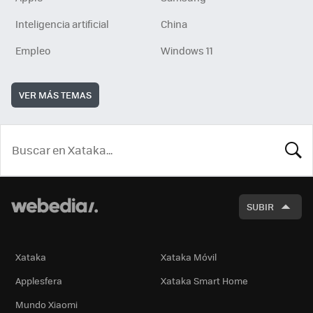
Inteligencia artificial
China
Empleo
Windows 11
VER MÁS TEMAS
BUSCA
SUBIR
Xataka
Xataka Móvil
Applesfera
Xataka Smart Home
Mundo Xiaomi