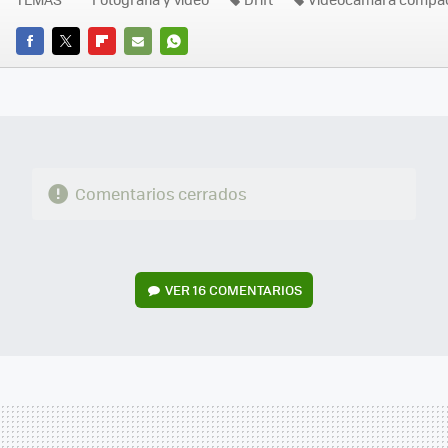
FACEBOOK
TWITTER
FLIPBOARD
E-
WHATSAPP
MAIL
Comentarios cerrados
VER
16 COMENTARIOS