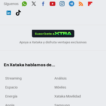
Síguenos
Wh
Twit
Fac
You
Inst
Tele
RSS
Flip
ats
ter
ebo
tub
agr
gra
boa
Link
Tikt
App
ok
e
am
m
rd
edI
ok
Suscríbete a
n
Apoya a Xataka y disfruta ventajas exclusivas
En Xataka hablamos de...
Streaming
Análisis
Espacio
Móviles
Energía
Xataka Movilidad
Apple
Samsung