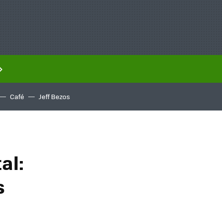
Café
Jeff Bezos
al:
s