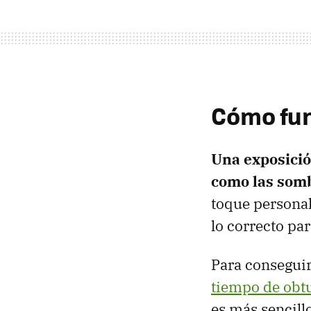
Cómo fun
Una exposición
como las som
toque personal
lo correcto pa
Para conseguir
tiempo de obt
es más sencillo