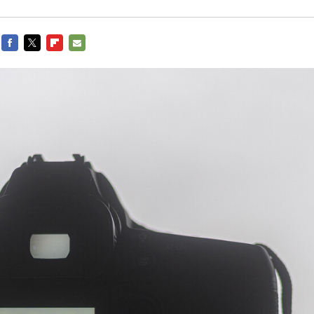
FACEBOOK
TWITTER
FLIPBOARD
E-
MAIL