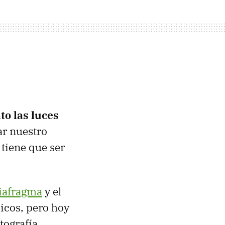
to las luces
ar nuestro
 tiene que ser
iafragma
y el
micos, pero hoy
tografía