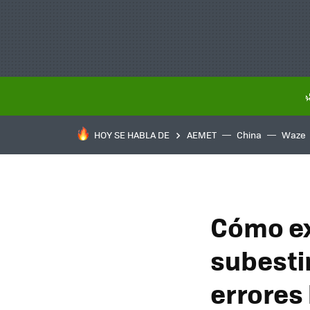
HOY SE HABLA DE
AEMET
China
Waze
Cómo ex
subesti
errores