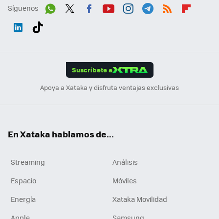
Síguenos
Wh
Twit
Fac
You
Inst
Tele
RSS
Flip
ats
ter
ebo
tub
agr
gra
boa
Link
Tikt
App
ok
e
am
m
rd
edI
ok
Suscríbete a
n
Apoya a Xataka y disfruta ventajas exclusivas
En Xataka hablamos de...
Streaming
Análisis
Espacio
Móviles
Energía
Xataka Movilidad
Apple
Samsung