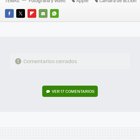
TEMAS
Fotografía y vídeo
Apple
Cámara de acción
FACEBOOK
TWITTER
FLIPBOARD
E-
WHATSAPP
MAIL
Comentarios cerrados
VER
17 COMENTARIOS