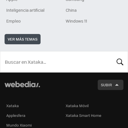
Inteligencia artificial
China
Empleo
Windows 11
VER MÁS TEMAS
BUSCA
SUBIR
Xataka
Xataka Móvil
Applesfera
Xataka Smart Home
Mundo Xiaomi