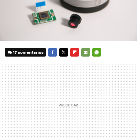
17 comentarios
FACEBOOK
TWITTER
FLIPBOARD
E-
WHATSAPP
MAIL