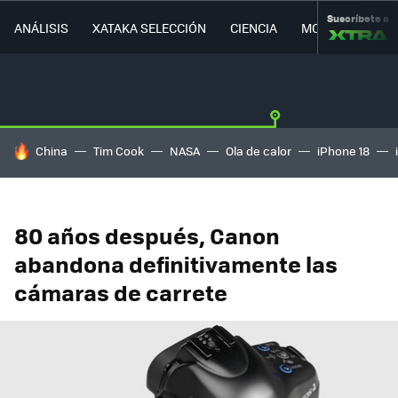
Suscríbete a
ANÁLISIS
XATAKA SELECCIÓN
CIENCIA
MOVILIDAD
HOY SE HABLA DE
China
Tim Cook
NASA
Ola de calor
iPhone 18
80 años después, Canon
abandona definitivamente las
cámaras de carrete