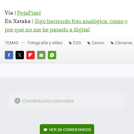
Vía |
PetaPixel
En Xataka |
Sigo haciendo foto analógica: cómo y
por qué no me he pasado a digital
TEMAS
Fotografía y vídeo
EOS
Canon
Cámaras 
FACEBOOK
TWITTER
FLIPBOARD
E-
WHATSAPP
MAIL
Comentarios cerrados
VER
28 COMENTARIOS