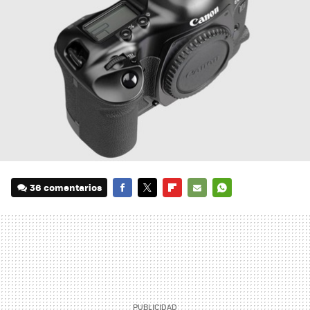
36 comentarios
FACEBOOK
TWITTER
FLIPBOARD
E-
WHATSAPP
MAIL