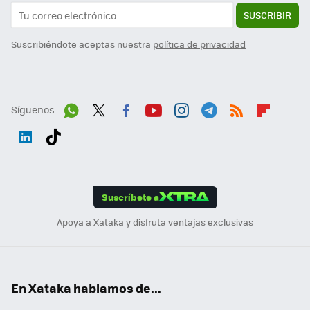
SUSCRIBIR
Suscribiéndote aceptas nuestra
política de privacidad
Síguenos
Wh
Twit
Fac
You
Inst
Tele
RSS
Flip
ats
ter
ebo
tub
agr
gra
boa
Link
Tikt
App
ok
e
am
m
rd
edI
ok
Suscríbete a
n
Apoya a Xataka y disfruta ventajas exclusivas
En Xataka hablamos de...