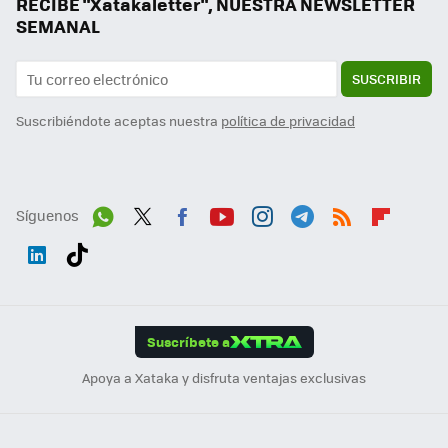
RECIBE "Xatakaletter", NUESTRA NEWSLETTER
SEMANAL
SUSCRIBIR
Suscribiéndote aceptas nuestra
política de privacidad
Síguenos
Wh
Twit
Fac
You
Inst
Tele
RSS
Flip
ats
ter
ebo
tub
agr
gra
boa
Link
Tikt
App
ok
e
am
m
rd
edI
ok
Suscríbete a
n
Apoya a Xataka y disfruta ventajas exclusivas