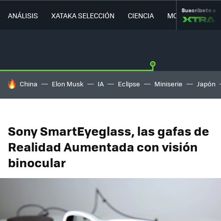
Suscríbete a
ANÁLISIS
XATAKA SELECCIÓN
CIENCIA
MOVILIDAD
HOY SE HABLA DE
China
Elon Musk
IA
Eclipse
Miniserie
Japón
Sony SmartEyeglass, las gafas de
Realidad Aumentada con visión
binocular