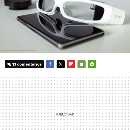
13 comentarios
FACEBOOK
TWITTER
FLIPBOARD
E-
WHATSAPP
MAIL