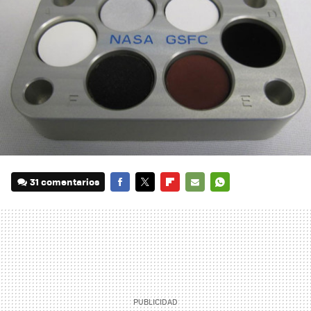
31 comentarios
FACEBOOK
TWITTER
FLIPBOARD
E-
WHATSAPP
MAIL