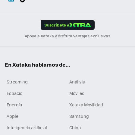
ats
ter
ebo
tub
agr
gra
boa
Link
Tikt
App
ok
e
am
m
rd
edI
ok
Suscríbete a
n
Apoya a Xataka y disfruta ventajas exclusivas
En Xataka hablamos de...
Streaming
Análisis
Espacio
Móviles
Energía
Xataka Movilidad
Apple
Samsung
Inteligencia artificial
China