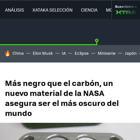
Suscríbete a
ANÁLISIS
XATAKA SELECCIÓN
CIENCIA
MOVILIDAD
HOY SE HABLA DE
China
Elon Musk
IA
Eclipse
Miniserie
Japón
Más negro que el carbón, un
nuevo material de la NASA
asegura ser el más oscuro del
mundo