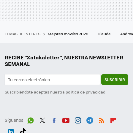
TEMAS DE INTERÉS
Mejores moviles 2026
Claude
Androi
RECIBE "Xatakaletter", NUESTRA NEWSLETTER
SEMANAL
SUSCRIBIR
Suscribiéndote aceptas nuestra
política de privacidad
Síguenos
Wh
Twit
Fac
You
Inst
Tele
RSS
Flip