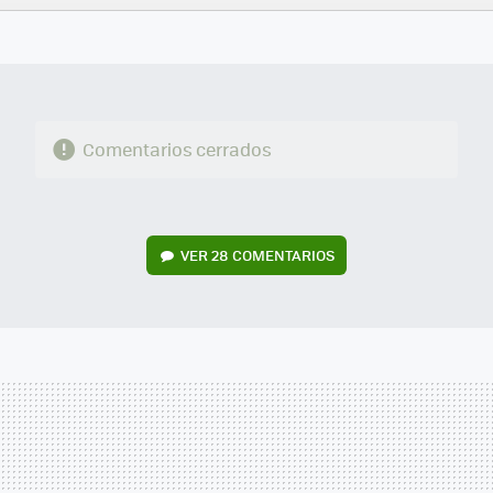
FACEBOOK
TWITTER
FLIPBOARD
E-
WHATSAPP
MAIL
Comentarios cerrados
VER
28 COMENTARIOS