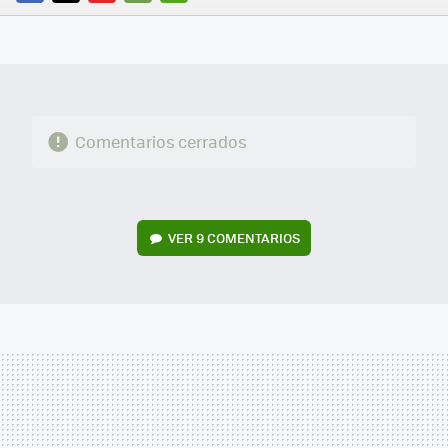
FACEBOOK
TWITTER
FLIPBOARD
E-
WHATSAPP
MAIL
Comentarios cerrados
VER
9 COMENTARIOS