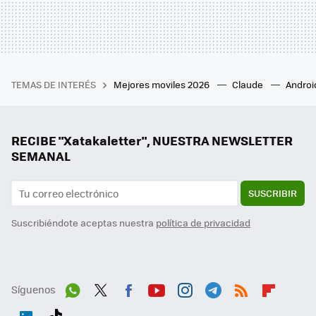
TEMAS DE INTERÉS
Mejores moviles 2026
Claude
Androi
RECIBE "Xatakaletter", NUESTRA NEWSLETTER
SEMANAL
SUSCRIBIR
Suscribiéndote aceptas nuestra
política de privacidad
Síguenos
Wh
Twit
Fac
You
Inst
Tele
RSS
Flip