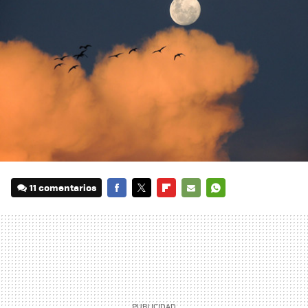
11 comentarios
FACEBOOK
TWITTER
FLIPBOARD
E-
WHATSAPP
MAIL