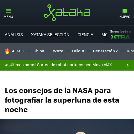
MENÚ
NUEVO
Suscríbete a
ANÁLISIS
XATAKA SELECCIÓN
CIENCIA
MOVILIDAD
HOY SE HABLA DE
AEMET
China
Waze
Fallout
Generación Z
iPh
🌿¡Últimas horas! Sorteo de robot cortacésped Mova ViAX
Los consejos de la NASA para
fotografiar la superluna de esta
noche