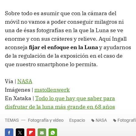
Sobre todo es asumir que con la cámara del
móvil no vamos a poder conseguir milagros ni
una de ésas fotografías en la que la Luna se ve
enorme y con sus cráteres y relieve. Aquí Ingall
aconseja
fijar el enfoque en la Luna
y ayudarnos
de la regulación de la exposición en el caso de
que nuestro smartphone lo permita.
Vía |
NASA
Imágenes |
mstollenwerk
En Xataka |
Todo lo que hay que saber para
disfrutar de la luna más grande en 68 años
TEMAS
Fotografía y vídeo
Espacio
NASA
Fotografí