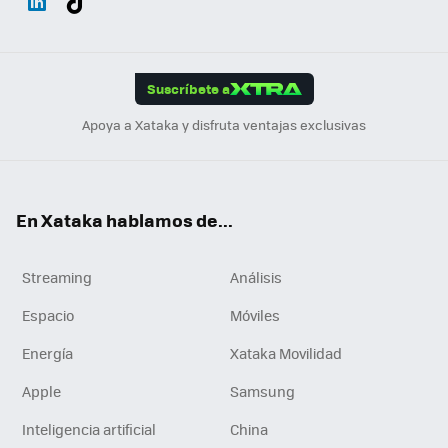
ats
ter
ebo
tub
agr
gra
boa
Link
Tikt
App
ok
e
am
m
rd
edI
ok
Suscríbete a
n
Apoya a Xataka y disfruta ventajas exclusivas
En Xataka hablamos de...
Streaming
Análisis
Espacio
Móviles
Energía
Xataka Movilidad
Apple
Samsung
Inteligencia artificial
China