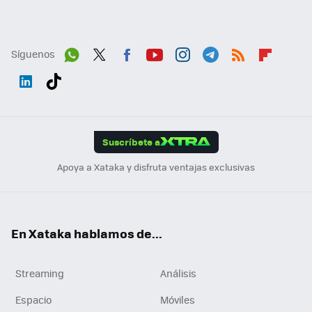
Síguenos
Wh
Twit
Fac
You
Inst
Tele
RSS
Flip
ats
ter
ebo
tub
agr
gra
boa
Link
Tikt
App
ok
e
am
m
rd
edI
ok
Suscríbete a
n
Apoya a Xataka y disfruta ventajas exclusivas
En Xataka hablamos de...
Streaming
Análisis
Espacio
Móviles