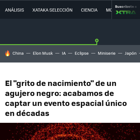
Suscríbete a
ANÁLISIS
XATAKA SELECCIÓN
CIENCIA
MOVILIDAD
HOY SE HABLA DE
China
Elon Musk
IA
Eclipse
Miniserie
Japón
El "grito de nacimiento" de un
agujero negro: acabamos de
captar un evento espacial único
en décadas