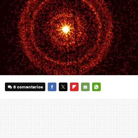
8 comentarios
FACEBOOK
TWITTER
FLIPBOARD
E-
WHATSAPP
MAIL