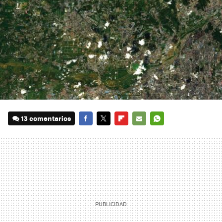
13 comentarios
FACEBOOK
TWITTER
FLIPBOARD
E-
WHATSAPP
MAIL