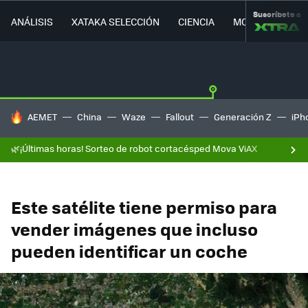
Suscríbete a
ANÁLISIS
XATAKA SELECCIÓN
CIENCIA
MOVILIDAD
HOY SE HABLA DE
AEMET
China
Waze
Fallout
Generación Z
iPh
🌿¡Últimas horas! Sorteo de robot cortacésped Mova ViAX
Este satélite tiene permiso para
vender imágenes que incluso
pueden identificar un coche