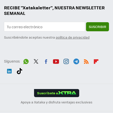
RECIBE "Xatakaletter", NUESTRA NEWSLETTER
SEMANAL
SUSCRIBIR
Suscribiéndote aceptas nuestra
política de privacidad
Síguenos
Wh
Twit
Fac
You
Inst
Tele
RSS
Flip
ats
ter
ebo
tub
agr
gra
boa
Link
Tikt
App
ok
e
am
m
rd
edI
ok
Suscríbete a
n
Apoya a Xataka y disfruta ventajas exclusivas