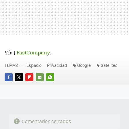
Vía |
FastCompany
.
TEMAS
Espacio
Privacidad
Google
Satélites
FACEBOOK
TWITTER
FLIPBOARD
E-
WHATSAPP
MAIL
Comentarios cerrados