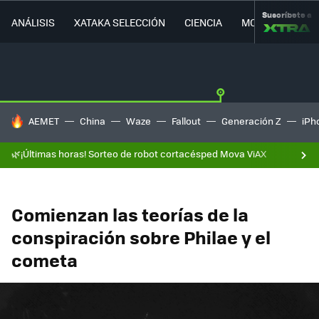
Suscríbete a
ANÁLISIS
XATAKA SELECCIÓN
CIENCIA
MOVILIDAD
HOY SE HABLA DE
AEMET
China
Waze
Fallout
Generación Z
iPh
🌿¡Últimas horas! Sorteo de robot cortacésped Mova ViAX
Comienzan las teorías de la
conspiración sobre Philae y el
cometa