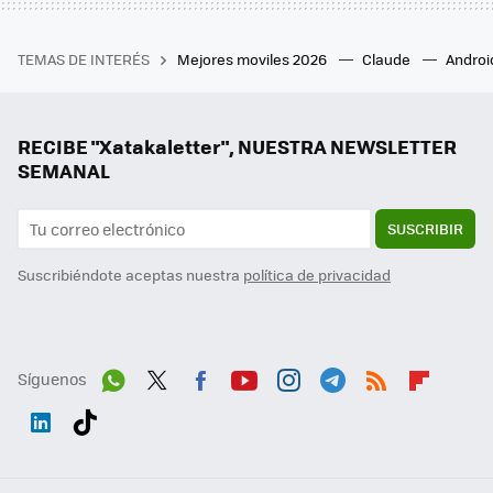
TEMAS DE INTERÉS
Mejores moviles 2026
Claude
Androi
RECIBE "Xatakaletter", NUESTRA NEWSLETTER
SEMANAL
SUSCRIBIR
Suscribiéndote aceptas nuestra
política de privacidad
Síguenos
Wh
Twit
Fac
You
Inst
Tele
RSS
Flip
ats
ter
ebo
tub
agr
gra
boa
Link
Tikt
App
ok
e
am
m
rd
edI
ok