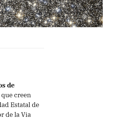
os de
o que creen
ad Estatal de
r de la Via