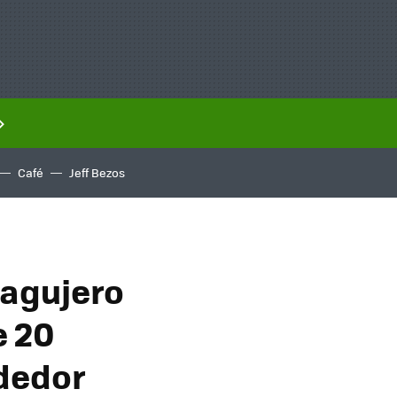
Café
Jeff Bezos
 agujero
e 20
ededor