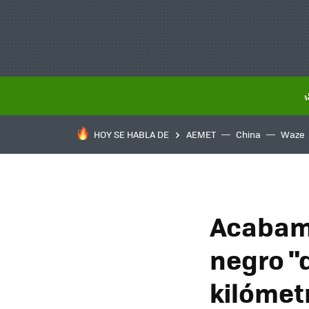
HOY SE HABLA DE
AEMET
China
Waze
Acabamo
negro "
kilómet