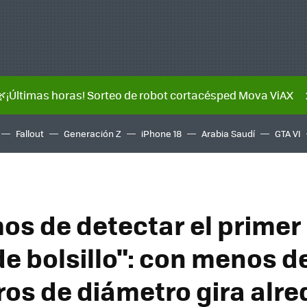
🌿¡Últimas horas! Sorteo de robot cortacésped Mova ViAX
Fallout
Generación Z
iPhone 18
Arabia Saudí
GTA VI
s de detectar el primer
de bolsillo": con menos d
ros de diámetro gira alr