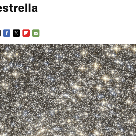
strella
FACEBOOK
TWITTER
FLIPBOARD
E-
MAIL