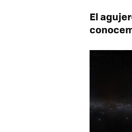
El aguje
conoce