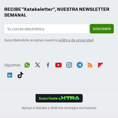
RECIBE "Xatakaletter", NUESTRA NEWSLETTER
SEMANAL
SUSCRIBIR
Suscribiéndote aceptas nuestra
política de privacidad
Síguenos
Wh
Twit
Fac
You
Inst
Tele
RSS
Flip
ats
ter
ebo
tub
agr
gra
boa
Link
Tikt
App
ok
e
am
m
rd
edI
ok
Suscríbete a
n
Apoya a Xataka y disfruta ventajas exclusivas