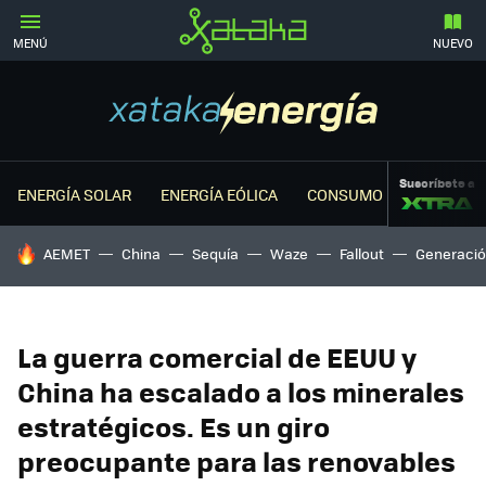
MENÚ
NUEVO
Suscríbete a
ENERGÍA SOLAR
ENERGÍA EÓLICA
CONSUMO ENERGÉTICO
HOY SE HABLA DE
AEMET
China
Sequía
Waze
Fallout
Generació
La guerra comercial de EEUU y
China ha escalado a los minerales
estratégicos. Es un giro
preocupante para las renovables