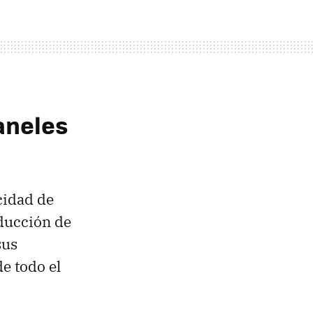
paneles
cidad de
oducción de
sus
e todo el