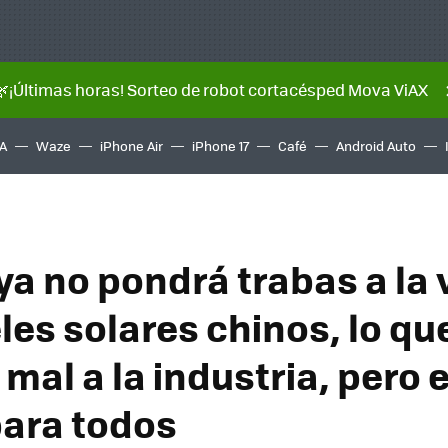
🌿¡Últimas horas! Sorteo de robot cortacésped Mova ViAX
A
Waze
iPhone Air
iPhone 17
Café
Android Auto
ya no pondrá trabas a la 
es solares chinos, lo que
mal a la industria, pero 
ara todos