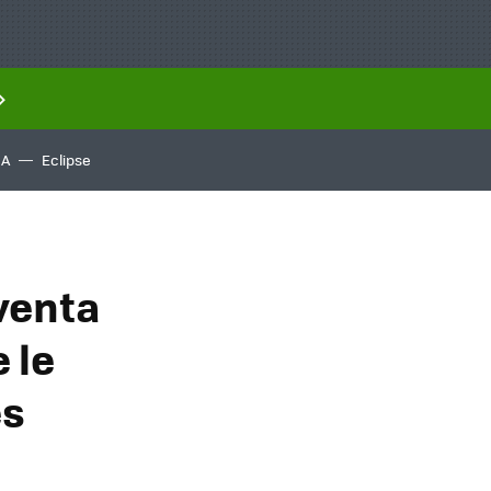
IA
Eclipse
venta
 le
es