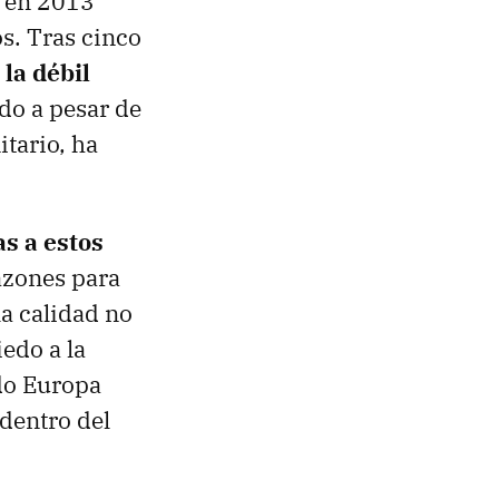
ó en 2013
s. Tras cinco
la débil
do a pesar de
itario, ha
s a estos
azones para
la calidad no
edo a la
ndo Europa
dentro del