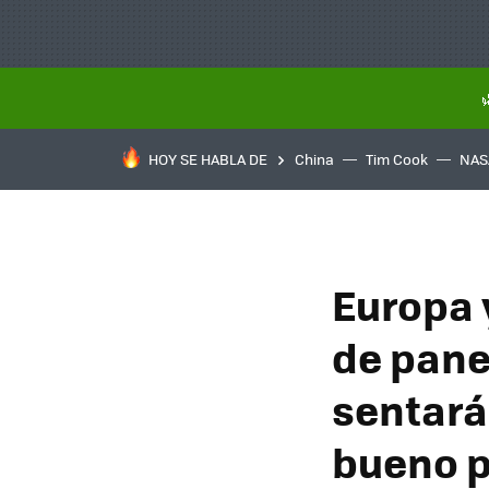
HOY SE HABLA DE
China
Tim Cook
NAS
Europa 
de panel
sentará 
bueno p