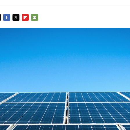
FACEBOOK
TWITTER
FLIPBOARD
E-
MAIL