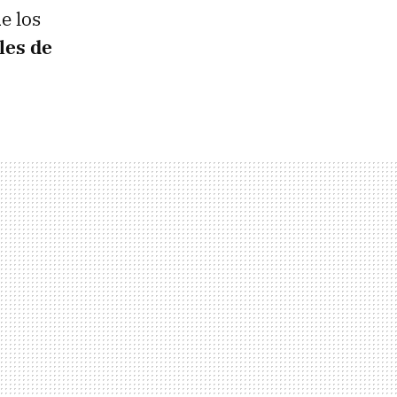
e los
les de