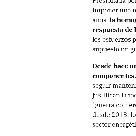
Presionada por
imponer una me
años,
la homog
respuesta de 
los esfuerzos 
supuesto un gir
Desde hace un
componentes
seguir manteni
justifican la 
"guerra comerc
desde 2013, lo
sector energét