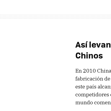
Así leva
Chinos
En 2010 China
fabricación de
este país alca
competidores e
mundo comenz