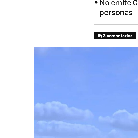
No emite C
personas
3 comentarios