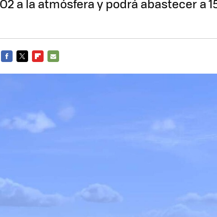
O2 a la atmósfera y podrá abastecer a 1
FACEBOOK
TWITTER
FLIPBOARD
E-
MAIL