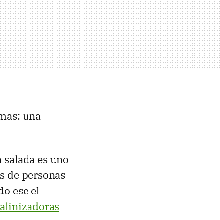
emas: una
a salada es uno
es de personas
do ese el
alinizadoras