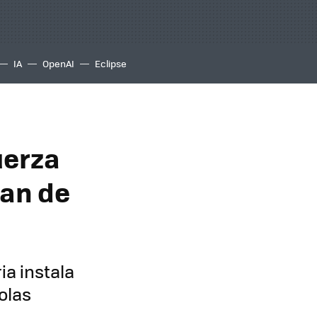
IA
OpenAI
Eclipse
uerza
lan de
ia instala
 olas