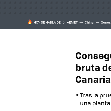
HOY SE HABLA DE
AEMET
China
Gener
Consegu
bruta de
Canaria
Tras la pru
una planta 