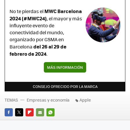
MWC Barcelona
No te pierdas el
2024
(#MWC24)
, el mayor y más
influyente evento de
conectividad del mundo,
organizado por GSMA en
del 26 al 29 de
Barcelona
febrero de 2024
.
MÁS INFORMACIÓN
CONSEJO OFRECIDO POR LA MARCA
TEMAS
Empresas y economía
Apple
FACEBOOK
TWITTER
FLIPBOARD
E-
WHATSAPP
MAIL