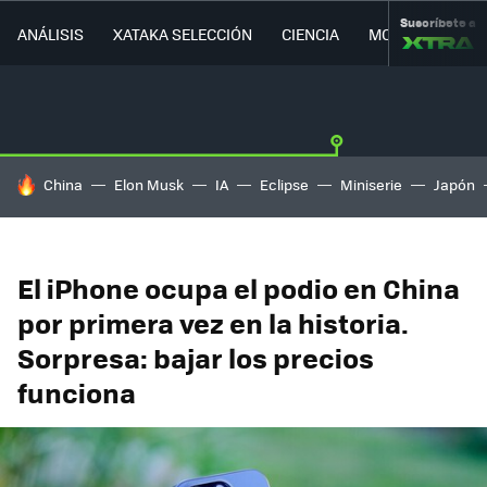
Suscríbete a
ANÁLISIS
XATAKA SELECCIÓN
CIENCIA
MOVILIDAD
HOY SE HABLA DE
China
Elon Musk
IA
Eclipse
Miniserie
Japón
El iPhone ocupa el podio en China
por primera vez en la historia.
Sorpresa: bajar los precios
funciona