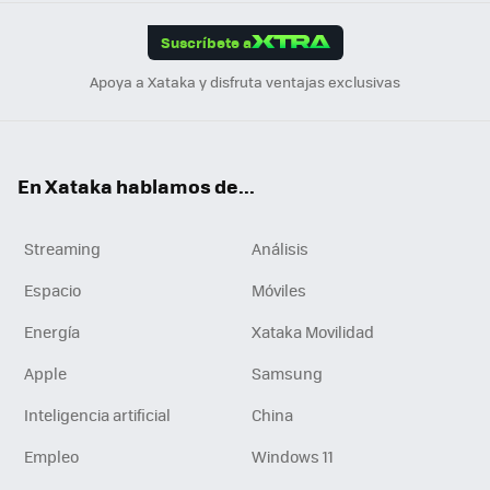
App
ok
e
am
m
rd
edI
ok
Suscríbete a
n
Apoya a Xataka y disfruta ventajas exclusivas
En Xataka hablamos de...
Streaming
Análisis
Espacio
Móviles
Energía
Xataka Movilidad
Apple
Samsung
Inteligencia artificial
China
Empleo
Windows 11