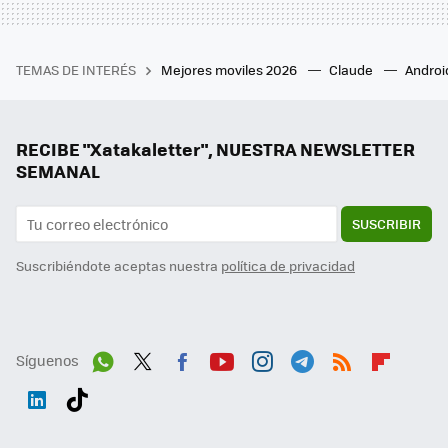
TEMAS DE INTERÉS
Mejores moviles 2026
Claude
Androi
RECIBE "Xatakaletter", NUESTRA NEWSLETTER
SEMANAL
SUSCRIBIR
Suscribiéndote aceptas nuestra
política de privacidad
Síguenos
Wh
Twit
Fac
You
Inst
Tele
RSS
Flip
ats
ter
ebo
tub
agr
gra
boa
Link
Tikt