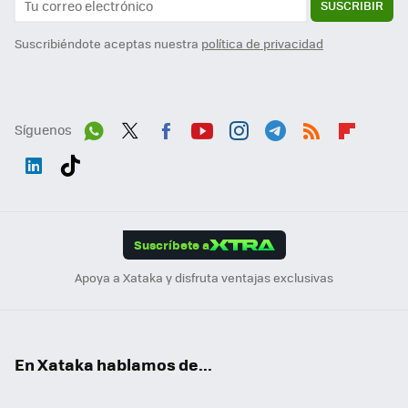
SUSCRIBIR
Suscribiéndote aceptas nuestra
política de privacidad
Síguenos
Wh
Twit
Fac
You
Inst
Tele
RSS
Flip
ats
ter
ebo
tub
agr
gra
boa
Link
Tikt
App
ok
e
am
m
rd
edI
ok
Suscríbete a
n
Apoya a Xataka y disfruta ventajas exclusivas
En Xataka hablamos de...