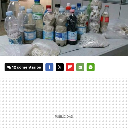
12 comentarios
FACEBOOK
TWITTER
FLIPBOARD
E-
WHATSAPP
MAIL