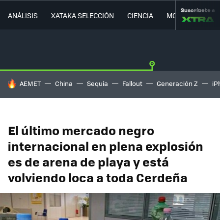
Suscríbete a
ANÁLISIS
XATAKA SELECCIÓN
CIENCIA
MOVILIDAD
HOY SE HABLA DE
AEMET
China
Sequía
Fallout
Generación Z
iP
El último mercado negro
internacional en plena explosión
es de arena de playa y está
volviendo loca a toda Cerdeña