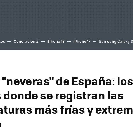
tes
Generación Z
iPhone 18
iPhone 17
Samsung Galaxy 
 "neveras" de España: lo
 donde se registran las
turas más frías y extre
o