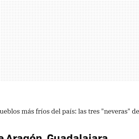
ueblos más fríos del país: las tres "neveras" d
e Aragón, Guadalajara