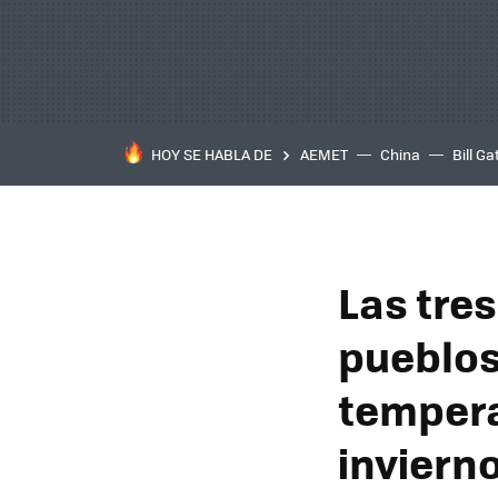
HOY SE HABLA DE
AEMET
China
Bill Ga
Las tres
pueblos
tempera
inviern