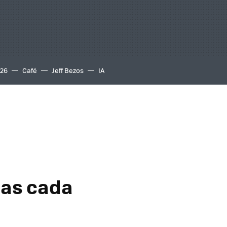
S26
Café
Jeff Bezos
IA
s
mas cada