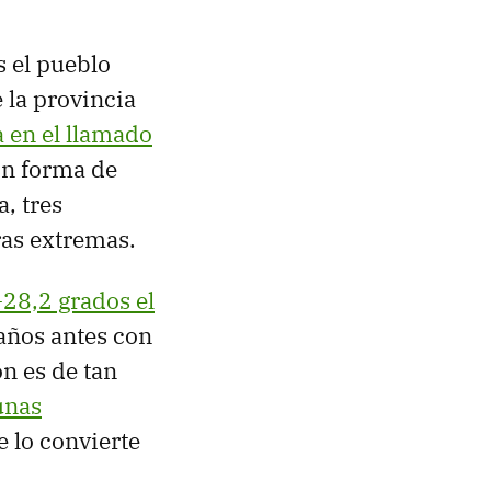
s el pueblo
 la provincia
 en el llamado
on forma de
, tres
ras extremas.
-28,2 grados el
años antes con
n es de tan
unas
e lo convierte