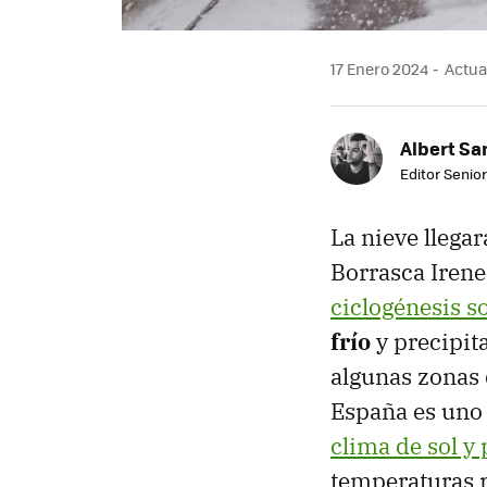
17 Enero 2024
Actual
Albert Sa
Editor Senior
La nieve llega
Borrasca Iren
ciclogénesis s
frío
y precipit
algunas zonas 
España es uno 
clima de sol y 
temperaturas r