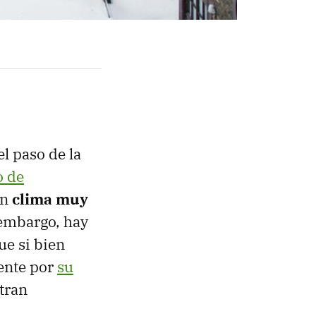
l paso de la
o de
un
clima muy
 embargo, hay
ue si bien
mente por
su
stran