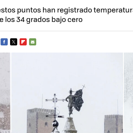
estos puntos han registrado temperatu
e los 34 grados bajo cero
FACEBOOK
TWITTER
FLIPBOARD
E-
MAIL