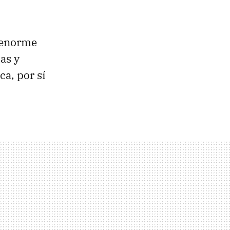
a enorme
as y
a, por sí