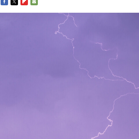
FACEBOOK
TWITTER
FLIPBOARD
E-
MAIL