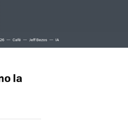
S26
Café
Jeff Bezos
IA
mo la