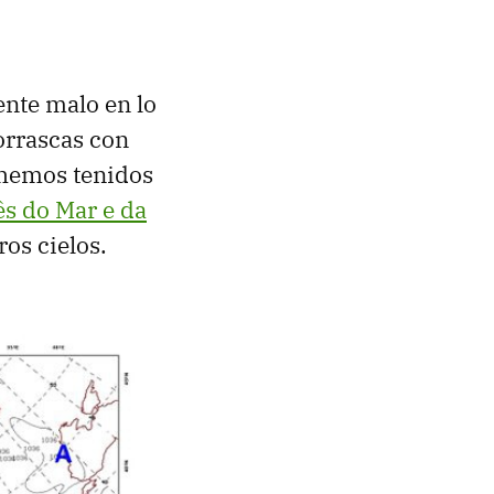
nte malo en lo
orrascas con
 hemos tenidos
ês do Mar e da
os cielos.