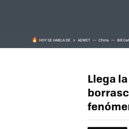
HOY SE HABLA DE
AEMET
China
Bill Ga
Llega l
borrasc
fenómen