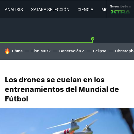
Suscríbete a
ANÁLISIS
XATAKA SELECCIÓN
CIENCIA
MOVILIDAD
HOY SE HABLA DE
China
Elon Musk
Generación Z
Eclipse
Christoph
Los drones se cuelan en los
entrenamientos del Mundial de
Fútbol