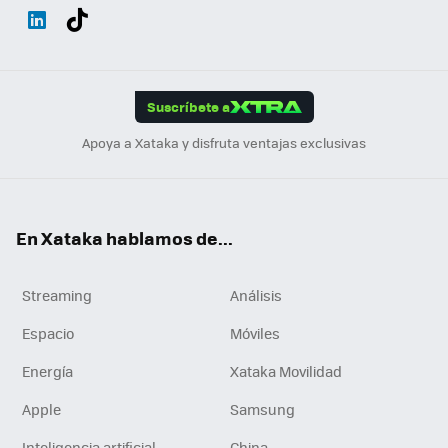
Wh
Twit
Fac
You
Inst
Tele
RSS
Flip
ats
ter
ebo
tub
agr
gra
boa
Link
Tikt
App
ok
e
am
m
rd
edI
ok
Suscríbete a
n
Apoya a Xataka y disfruta ventajas exclusivas
En Xataka hablamos de...
Streaming
Análisis
Espacio
Móviles
Energía
Xataka Movilidad
Apple
Samsung
Inteligencia artificial
China