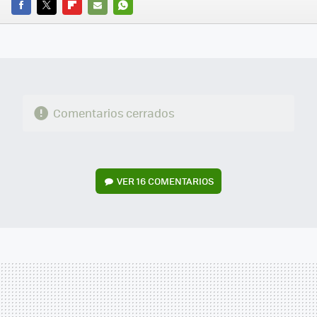
FACEBOOK
TWITTER
FLIPBOARD
E-
WHATSAPP
MAIL
Comentarios cerrados
VER
16 COMENTARIOS