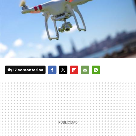
17 comentarios
FACEBOOK
TWITTER
FLIPBOARD
E-
WHATSAPP
MAIL