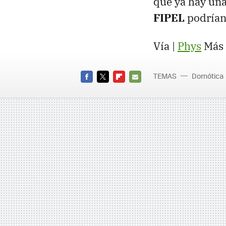
que ya hay un
FIPEL
podrían
Vía |
Phys
Más 
TEMAS
Domótica
FACEBOOK
TWITTER
FLIPBOARD
E-
MAIL