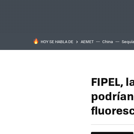
HOY SE HABLA DE
AEMET
China
Sequí
FIPEL, l
podrían
fluores