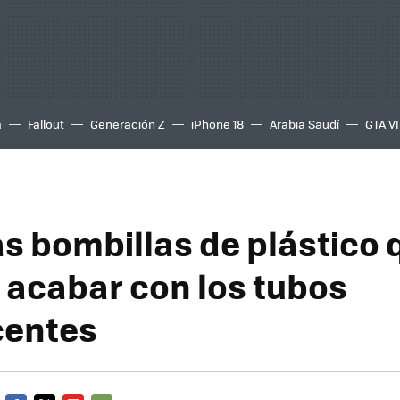
a
Fallout
Generación Z
iPhone 18
Arabia Saudí
GTA VI
as bombillas de plástico 
 acabar con los tubos
centes