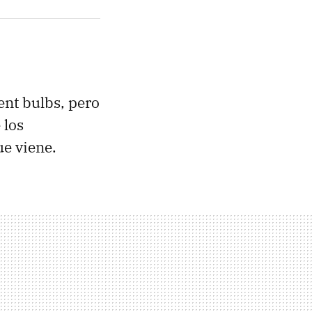
ent bulbs, pero
 los
e viene.