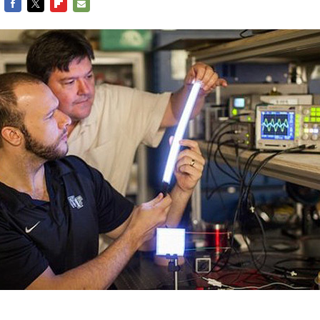
FACEBOOK
TWITTER
FLIPBOARD
E-
MAIL