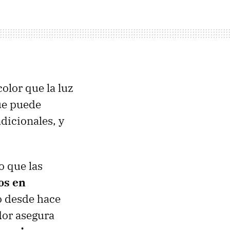
olor que la luz
que puede
dicionales, y
o que las
os en
o desde hace
dor asegura