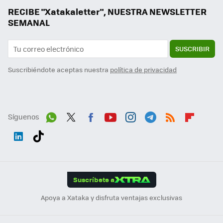
RECIBE "Xatakaletter", NUESTRA NEWSLETTER
SEMANAL
SUSCRIBIR
Suscribiéndote aceptas nuestra
política de privacidad
Síguenos
Wh
Twit
Fac
You
Inst
Tele
RSS
Flip
ats
ter
ebo
tub
agr
gra
boa
Link
Tikt
App
ok
e
am
m
rd
edI
ok
Suscríbete a
n
Apoya a Xataka y disfruta ventajas exclusivas