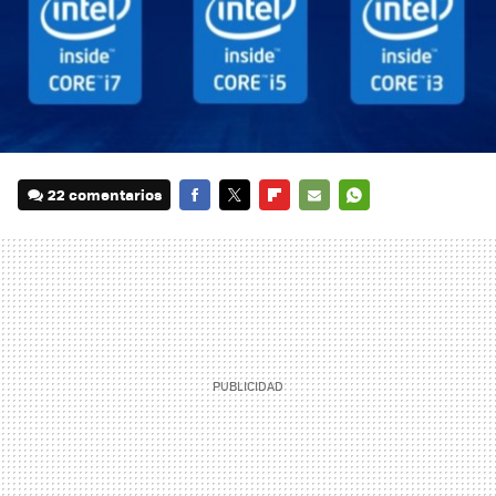
22 comentarios
FACEBOOK
TWITTER
FLIPBOARD
E-
WHATSAPP
MAIL