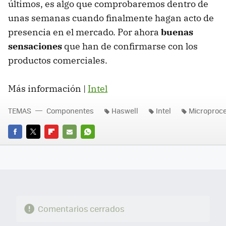
últimos, es algo que comprobaremos dentro de
unas semanas cuando finalmente hagan acto de
presencia en el mercado. Por ahora
buenas
sensaciones
que han de confirmarse con los
productos comerciales.
Más información |
Intel
TEMAS
Componentes
Haswell
Intel
Microproc
FACEBOOK
TWITTER
FLIPBOARD
E-
WHATSAPP
MAIL
Comentarios cerrados