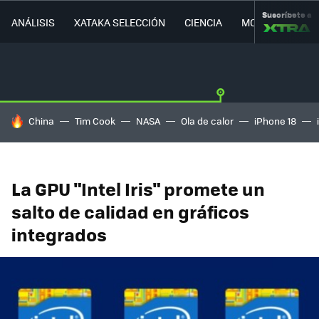
Suscríbete a
ANÁLISIS
XATAKA SELECCIÓN
CIENCIA
MOVILIDAD
HOY SE HABLA DE
China
Tim Cook
NASA
Ola de calor
iPhone 18
La GPU "Intel Iris" promete un
salto de calidad en gráficos
integrados