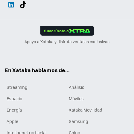
Wh
Twit
Fac
You
Inst
Tele
RSS
Flip
ats
ter
ebo
tub
agr
gra
boa
Link
Tikt
App
ok
e
am
m
rd
edI
ok
Suscríbete a
n
Apoya a Xataka y disfruta ventajas exclusivas
En Xataka hablamos de...
Streaming
Análisis
Espacio
Móviles
Energía
Xataka Movilidad
Apple
Samsung
Inteligencia artificial
China