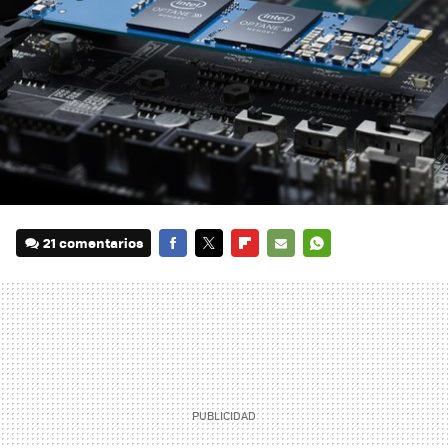
21 comentarios
FACEBOOK
TWITTER
FLIPBOARD
E-
WHATSAPP
MAIL