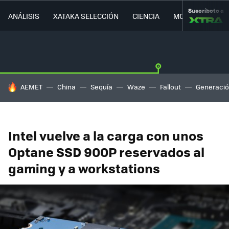
Suscríbete a
ANÁLISIS
XATAKA SELECCIÓN
CIENCIA
MOVILIDAD
HOY SE HABLA DE
AEMET
China
Sequía
Waze
Fallout
Generació
Intel vuelve a la carga con unos
Optane SSD 900P reservados al
gaming y a workstations