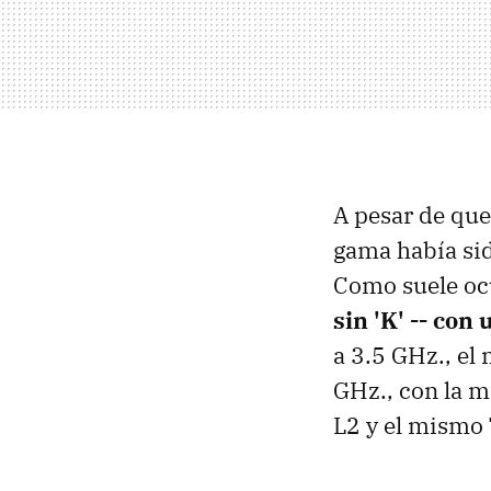
A pesar de que
gama había si
Como suele ocu
sin 'K' -- co
a 3.5 GHz., el
GHz., con la m
L2 y el mismo 