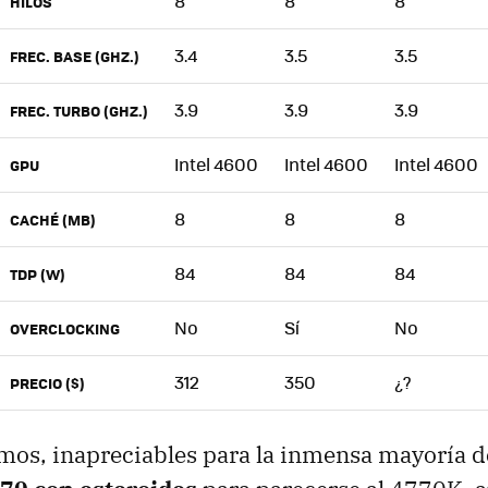
8
8
8
HILOS
3.4
3.5
3.5
FREC. BASE (GHZ.)
3.9
3.9
3.9
FREC. TURBO (GHZ.)
Intel 4600
Intel 4600
Intel 4600
GPU
8
8
8
CACHÉ (MB)
84
84
84
TDP (W)
No
Sí
No
OVERCLOCKING
312
350
¿?
PRECIO ($)
os, inapreciables para la inmensa mayoría d