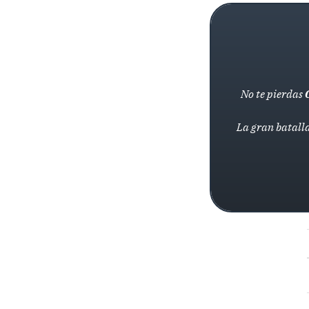
No te pierdas
La gran batalla