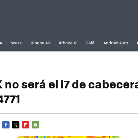
A
Waze
iPhone Air
iPhone 17
Café
Android Auto
 no será el i7 de cabecera
4771
FACEBOOK
TWITTER
FLIPBOARD
E-