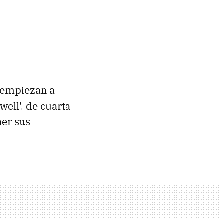
 empiezan a
ell', de cuarta
ner sus