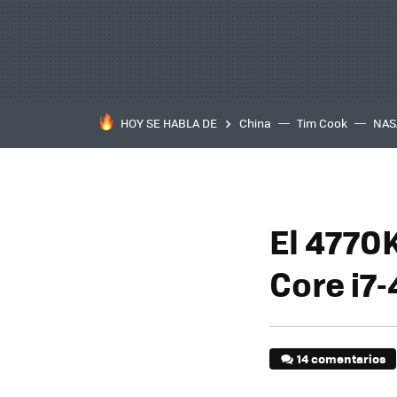
HOY SE HABLA DE
China
Tim Cook
NAS
El 4770K
Core i7-
14 comentarios